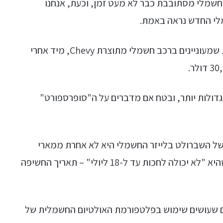
 חשמלי מסתובבת כבר לא מעט זמן, וכעת, אנחנו
לי החדש נראה באמת.
ם ברכב חשמלי מתוצרת Chevy, מיד אחרי
 גדולות יותר, ובטח אם מדברים על ה"סופרספורט"
של השברולט בלייזר החשמלי היא לא אחרת ממארי
בארה, מנכ״לית החברה, שכתבה בציוץ בטוויטר שהיא "לא יכולה לחכות עד ל-18 ליולי" – תאריך החשיפה
ם שעושים שימוש בפלטפורמת האולטיום החשמלית של