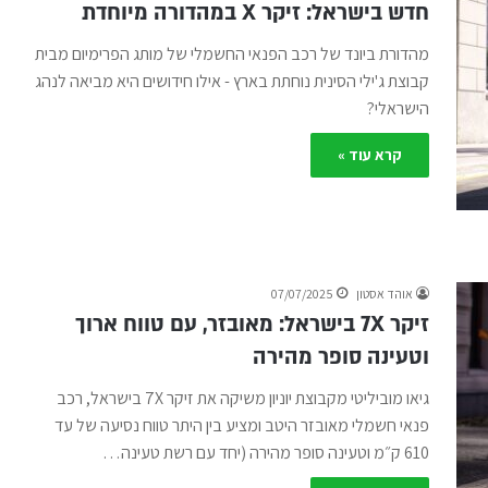
חדש בישראל: זיקר X במהדורה מיוחדת
מהדורת ביונד של רכב הפנאי החשמלי של מותג הפרימיום מבית
קבוצת ג'ילי הסינית נוחתת בארץ - אילו חידושים היא מביאה לנהג
הישראלי?
קרא עוד »
אוהד אסטון
07/07/2025
זיקר 7X בישראל: מאובזר, עם טווח ארוך
וטעינה סופר מהירה
גיאו מוביליטי מקבוצת יוניון משיקה את זיקר 7X בישראל, רכב
פנאי חשמלי מאובזר היטב ומציע בין היתר טווח נסיעה של עד
610 ק״מ וטעינה סופר מהירה (יחד עם רשת טעינה…