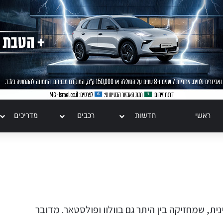
ראשי
חדשות
רכבים
מדריכים
טו
ייע
תפ
ית, שמחזיקה בין היתר גם בוולוו
ופולסטאר
. מדובר
צד