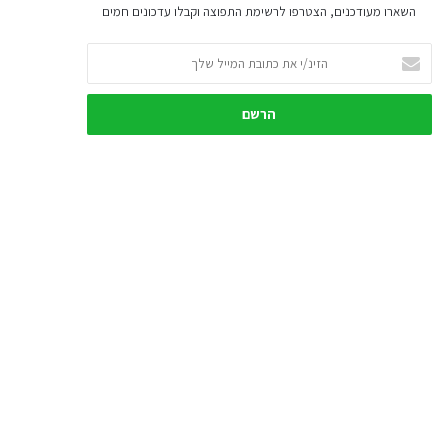
השארו מעודכנים, הצטרפו לרשימת התפוצה וקבלו עדכונים חמים
ה
ז
י
נ
/
י
א
ת
כ
ת
ו
ב
ת
ה
מ
י
י
ל
ש