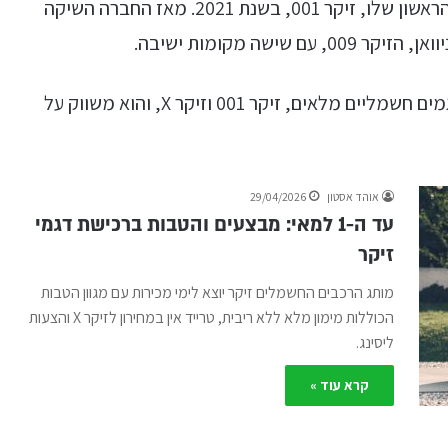
במותג צעיר מאוד – המותג החל למכור את הדגם הראשון שלו, זיקר 001, בשנת 2021. מאז החברה השיקה
שה מקומות ישיבה.
מותג זיקר הגיע לישראל בתחילת 2024, עם שני דגמים חשמליים מלאים, זיקר 001 וזיקר X, והוא משווק על
אוהד אסטון
29/04/2026
עד ה-1 למאי: מבצעים והטבות ברכישת דגמי
זיקר
מותג הרכבים החשמלים זיקר יוצא לימי מכירות עם מגוון הטבות
הכוללות מימון מלא ללא ריבית, טרייד אין במחירון לזיקר X והצעות
ליסינג.
קרא עוד »