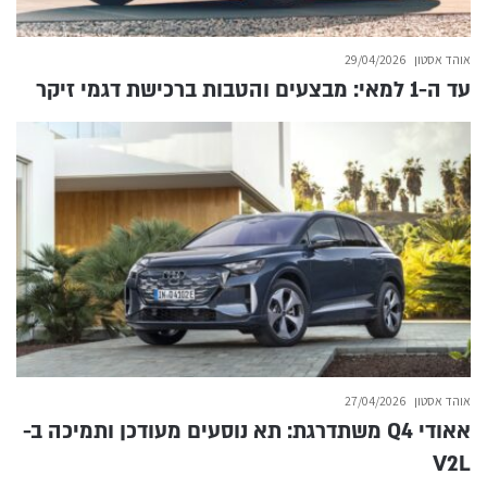
אוהד אסטון
29/04/2026
עד ה-1 למאי: מבצעים והטבות ברכישת דגמי זיקר
אוהד אסטון
27/04/2026
אאודי Q4 משתדרגת: תא נוסעים מעודכן ותמיכה ב-
V2L