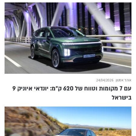
אוהד אסטון
24/04/2026
עם 7 מקומות וטווח של 620 ק״מ: יונדאי איוניק 9
בישראל