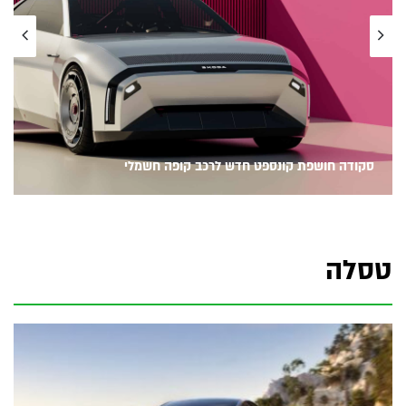
למה ישראל נמצאת מאחור בכל מה שקשור
6
למעבר לרכבים חשמליים? - פותחים יום
02/07/2023
03:48
פולסטאר 2 בישראל - השקה ורשמים ראשוניים
7
12/09/2022
10:46
סקודה חושפת קונספט חדש לרכב קופה חשמלי
פולקסווגן ID Buzz חשמלית!
8
03/06/2022
03:05
טסלה