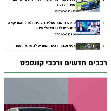
שצריך לדעת
15/05/2024
23:23
מי מפחד מהחשמלית הסינית, ולמה האמריקאים
2
מתנגדים לרכב חשמלי סיני?
07/03/2024
04:06
MG4 מבחן דרכים - האם יש לה את מה שצריך
3
כדי לכבוש את שוק המשפחתיות?
05/01/2024
17:43
רכבים חדשים ורכבי קונספט
BYD דולפין - קומפקטית חשמלית במחיר נגיש?
4
מבחן דרכים
30/12/2023
16:54
סיטי טרנספורמר CT-1 - נהיגה ראשונה על הרכב
5
שיכול לחנות בכל מקום
23/02/2024
06:55