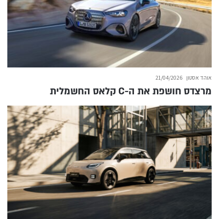
אוהד אסטון
21/04/2026
מרצדס חושפת את ה-C קלאס החשמלית