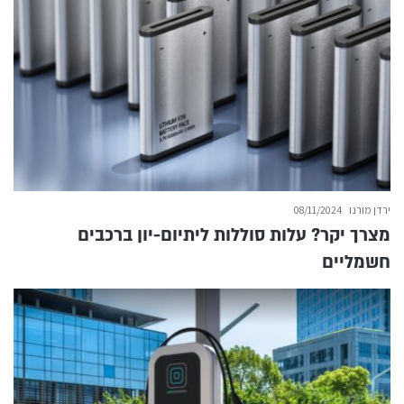
ירדן מורנו
08/11/2024
מצרך יקר? עלות סוללות ליתיום-יון ברכבים
חשמליים