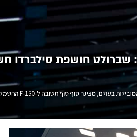
לאס וגאס: שברולט חושפת סילברדו
ולם, מציגה סוף סוף תשובה ל-F-150 החשמלי של פורד.