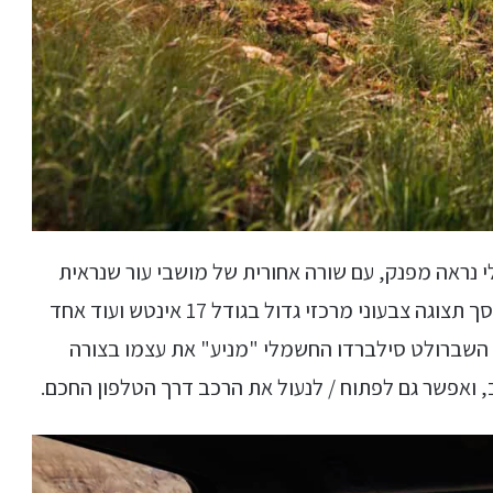
הסילברדו החשמלי נראה מפנק, עם שורה אחורית של מושבי עור שנראית
שיכולה להכיל שלושה מבוגרים בנוחות מירבית, מסך תצוגה צבעוני מרכזי גדול בגודל 17 אינטש ועוד אחד
טי ועוד. השברולט סילברדו החשמלי "מניע" את עצמו בצורה
 ואפשר גם לפתוח / לנעול את הרכב דרך הטלפון החכם.