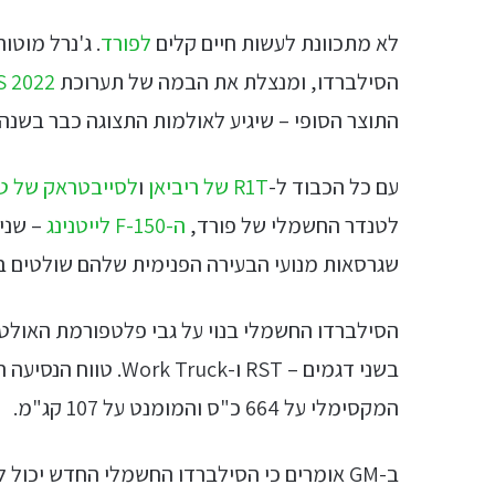
לא מתכוונת לעשות חיים קלים
לפורד
. ג'נרל מוט
הסילברדו, ומנצלת את הבמה של תערוכת
S 2022
התוצר הסופי – שיגיע לאולמות התצוגה כבר בשנה
עם כל הכבוד ל-
R1T של ריביאן
ו
לסייבטראק של ט
לטנדר החשמלי של פורד,
ה-F-150 לייטנינג
– שני 
שגרסאות מנועי הבעירה הפנימית שלהם שולטים בסגמנט ה-Pickup Trucks 
המקסימלי על 664 כ"ס והמומנט על 107 קג"מ.