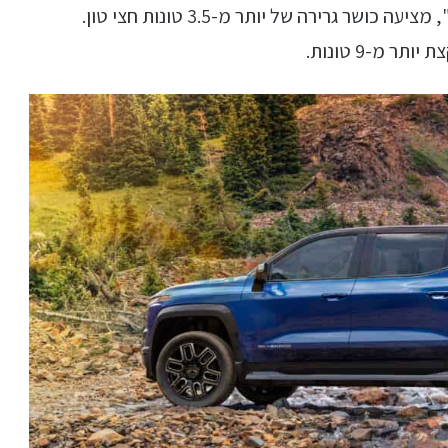
העמסה של חצי טון בדגם ה-RST. גרסת ה"עבודה", מציעה כושר גרירה של יותר מ-3.5 טונות חצי טון.
 מ-9 טונות.