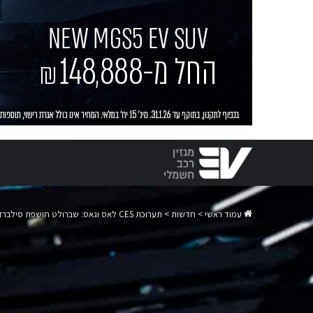
עמוד ראשי
>
חדשות
>
תערוכת CES לאס וגאס: שברולט חושפת סילברדו חשמלי עם טווח נסיעה של יותר מ-600 ק"מ