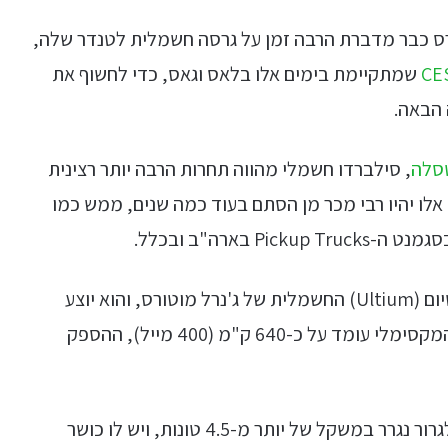
ורס כבר מדברת הרבה זמן על גרסה חשמלית לטנדר שלה,
CE
שמתקיימת בימים אלו בלאס וגאס, כדי לחשוף את
 הבאה.
סלה
, סילברדו חשמלי מהווה תחרות הרבה יותר רצינית
אלו יהיו רבי מכר מן הסתם בעוד כמה שנים, ממש כמו
בארה"ב ובכלל.
הסילברדו החשמלי בנוי על גבי פלטפורמת האולטיום (Ultium) החשמלית של ג'נרל מוטורס, והוא יוצע
בשני דגמים – RST ו-Work Truck. טווח הנסיעה המקסימלי עומד על כ-640 ק"מ (400 מייל), ההספק
ב-GM אומרים כי הסילברדו החשמלי החדש יכול לגרור נגרר במשקל של יותר מ-4.5 טונות, ויש לו כושר