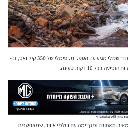
ביצועי הטעינה מרשימים גם כן – שברולט סילברדו החשמלי מגיע עם הספק מקסימלי של 350 קילוואט, וב-
אית מאחורה ומקדימה עם בולמי אוויר, שמאפשרים