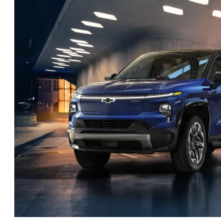
טו
ייע
תפ
צד