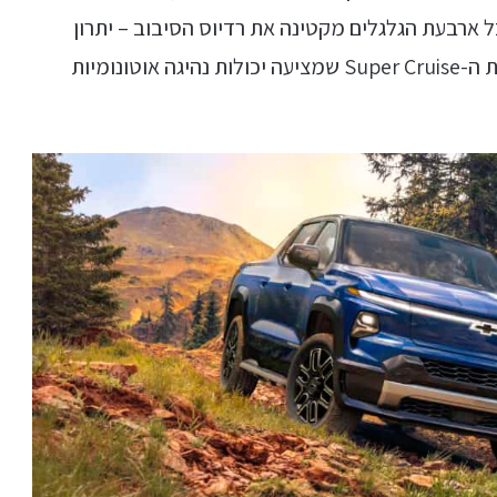
יכולת ניהוג של כל ארבעת הגלגלים מקטינה את רדיוס הסיבוב – יתרון
בשטח העבודה או כאשר מתניידים עם נגרר. מערכת ה-Super Cruise שמציעה יכולות נהיגה אוטונומיות