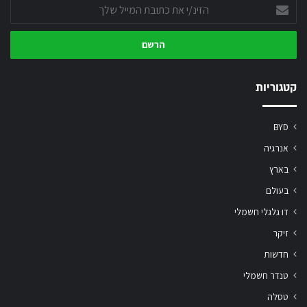
הזינ/י
את
כתובת
המייל
שלך
קטגוריות
BYD
אנרגיה
בארץ
בעולם
דו גלגלי חשמלי
זיקר
חדשות
טנדר חשמלי
טסלה