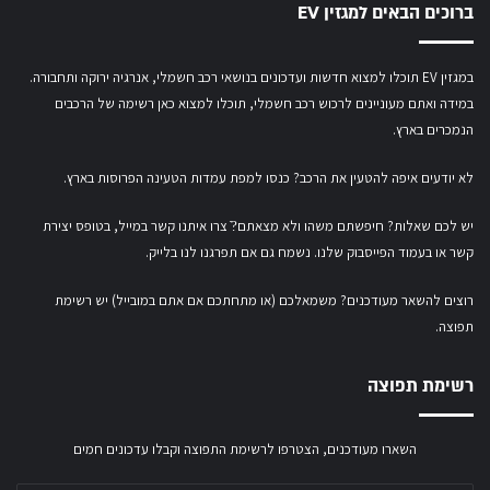
ברוכים הבאים למגזין EV
כ
ת
ו
במגזין EV תוכלו למצוא חדשות ועדכונים בנושאי רכב חשמלי, אנרגיה ירוקה ותחבורה.
ב
במידה ואתם מעוניינים לרכוש רכב חשמלי,
תוכלו למצוא כאן רשימה של הרכבים
ת
ה
הנמכרים בארץ.
מ
י
לא יודעים איפה להטעין את הרכב? כנסו
למפת עמדות הטעינה הפרוסות בארץ
.
י
ל
יש לכם שאלות? חיפשתם משהו ולא מצאתם?ֿ צרו איתנו קשר במייל,
בטופס יצירת
ש
קשר
או
בעמוד הפייסבוק שלנו
. נשמח גם אם תפרגנו לנו בלייק.
ל
ך
רוצים להשאר מעודכנים? משמאלכם (או מתחתכם אם אתם במובייל) יש רשימת
תפוצה.
רשימת תפוצה
השארו מעודכנים, הצטרפו לרשימת התפוצה וקבלו עדכונים חמים