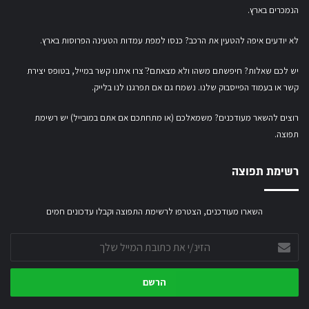
הנמכרים בארץ.
לא יודעים איפה להטעין את הרכב? כנסו
למפת עמדות הטעינה הפרוסות בארץ
.
יש לכם שאלות? חיפשתם משהו ולא מצאתם?ֿ צרו איתנו קשר במייל,
בטופס יצירת
קשר
או
בעמוד הפייסבוק שלנו
. נשמח גם אם תפרגנו לנו בלייק.
רוצים להשאר מעודכנים? משמאלכם (או מתחתכם אם אתם במובייל) יש רשימת
תפוצה.
רשימת תפוצה
השארו מעודכנים, הצטרפו לרשימת התפוצה וקבלו עדכונים חמים
הזינ/י
את
כתובת
המייל
שלך