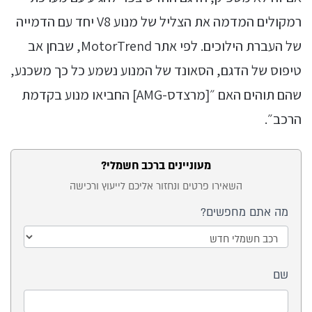
רמקולים המדמה את הצליל של מנוע V8 יחד עם הדמייה
של העברת הילוכים. לפי אתר MotorTrend, שבחן אב
טיפוס של הדגם, הסאונד של המנוע נשמע כל כך משכנע,
שהם תוהים האם ״[מרצדס-AMG] החביאו מנוע בקדמת
הרכב״.
מעוניינים ברכב חשמלי?
טופס
השאירו פרטים ונחזור אליכם לייעוץ ורכישה
ייעוץ
מה אתם מחפשים?
בכתבה
- רכב
מה
חשמלי
שם
אתם
כללי
מחפשים?