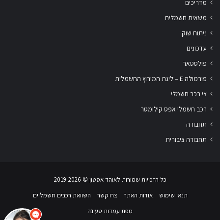
מדריכים
משאית חשמלית
ניתוח שוק
עדכונים
פולסטאר
פורמולה E – ליגת המירוץ החשמלית
צי רכב חשמלי
רכב חשמלי אפס קילומטר
תחבורה
תחבורה ציבורית
שלום
אני
הצ'אטבוט של האתר!
כל הזכויות שמורות לאוהד אסטון ‏© 2019-2026
צריך עזרה? התחל
שיחה.
תנאי שימוש
אודות האתר
צרו קשר
השוואת רכבים חשמליים
מפת עמדות טעינה