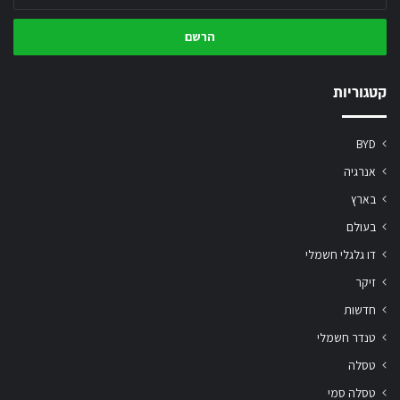
את
כתובת
המייל
שלך
קטגוריות
BYD
אנרגיה
בארץ
בעולם
דו גלגלי חשמלי
זיקר
חדשות
טנדר חשמלי
טסלה
טסלה סמי