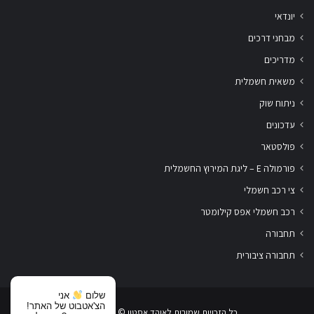
יונדאי
מבחני דרכים
מדריכים
משאית חשמלית
ניתוח שוק
עדכונים
פולסטאר
פורמולה E – ליגת המירוץ החשמלית
צי רכב חשמלי
רכב חשמלי אפס קילומטר
תחבורה
תחבורה ציבורית
שלום
אני
הצ'אטבוט של האתר!
כל הזכויות שמורות לאוהד אסטון ‏© 2019-2026