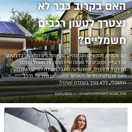
האם בקרוב כבר לא
נצטרך לטעון רכבים
חשמליים?
הם שקטים, חסכוניים וסביבתיים יותר מרכבים המונעים בדלקים,
אבל עדיין נסמכים על טעינה שמבוססת על חשמל המיוצר
מדלקים מזהמים, טווח נסיעה מוגבל ועצירה למילוי הסוללה.
האם טכנולוגיה חדשה תאפשר הטענה עצמית של הרכב
החשמלי, ללא צורך בעמדת טעינה?
זווית, סוכנות ידיעות למדע ולסביבה
03/02/2025