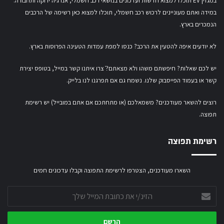
במגזין EV תוכלו למצוא חדשות ועדכונים בנושאי רכב חשמלי, אנרגיה ירוקה ותחבורה.
במידה ואתם מעוניינים לרכוש רכב חשמלי,
תוכלו למצוא כאן רשימה של הרכבים
הנמכרים בארץ.
לא יודעים איפה להטעין את הרכב? כנסו
למפת עמדות הטעינה הפרוסות בארץ
.
יש לכם שאלות? חיפשתם משהו ולא מצאתם?ֿ צרו איתנו קשר במייל,
בטופס יצירת
קשר
או
בעמוד הפייסבוק שלנו
. נשמח גם אם תפרגנו לנו בלייק.
רוצים להשאר מעודכנים? משמאלכם (או מתחתכם אם אתם במובייל) יש רשימת
תפוצה.
רשימת תפוצה
השארו מעודכנים, הצטרפו לרשימת התפוצה וקבלו עדכונים חמים
הזינ/י
את
כתובת
המייל