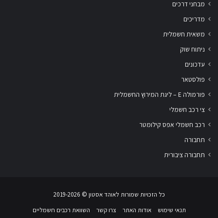
מבחני דרכים
מדריכים
משאית חשמלית
ניתוח שוק
עדכונים
פולסטאר
פורמולה E – ליגת המירוץ החשמלית
צי רכב חשמלי
רכב חשמלי אפס קילומטר
תחבורה
תחבורה ציבורית
שלום
אני
הצ'אטבוט של האתר!
כל הזכויות שמורות לאוהד אסטון ‏© 2019-2026
צריך עזרה? התחל
שיחה.
תנאי שימוש
אודות האתר
צרו קשר
השוואת רכבים חשמליים