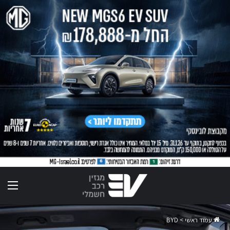
תפר
עמוד ראשי
>
BYD