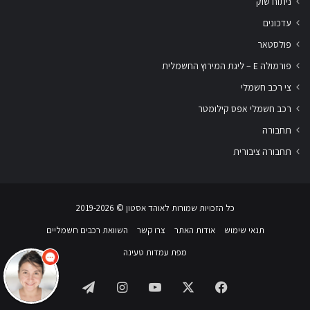
ניתוח שוק
עדכונים
פולסטאר
פורמולה E – ליגת המירוץ החשמלית
צי רכב חשמלי
רכב חשמלי אפס קילומטר
תחבורה
תחבורה ציבורית
שלום
אני
הצ'אטבוט של האתר!
כל הזכויות שמורות לאוהד אסטון ‏© 2019-2026
צריך עזרה? התחל
שיחה.
תנאי שימוש
אודות האתר
צרו קשר
השוואת רכבים חשמליים
מפת עמדות טעינה
Telegram
Instagram
YouTube
Facebook
X