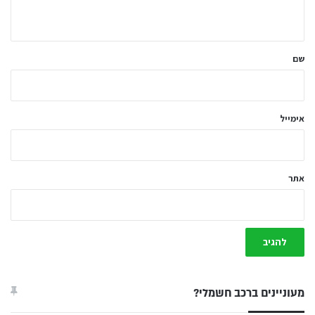
ה
ש
ל
שם
ך
*
אימייל
אתר
מעוניינים ברכב חשמלי?