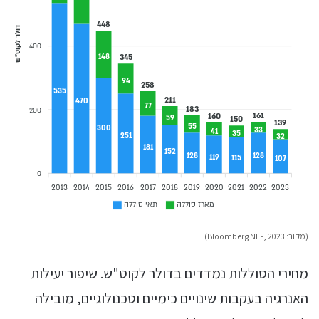
448
דולר לקוט"ש
400
345
148
94
258
535
211
470
77
183
200
161
160
59
150
139
55
300
33
41
35
251
32
181
152
128
128
119
115
107
0
2013
2014
2015
2016
2017
2018
2019
2020
2021
2022
2023
מארז סוללה
תאי סוללה
(מקור: Bloomberg NEF, 2023)
מחירי הסוללות נמדדים בדולר לקוט"ש. שיפור יעילות
האנרגיה בעקבות שינויים כימיים וטכנולוגיים, מובילה