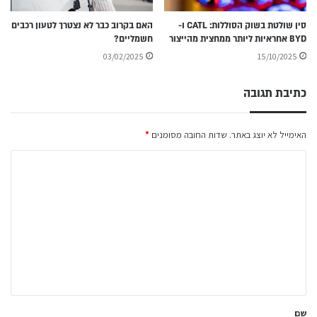
סין שולטת בשוק הסוללות: CATL ו-
האם בקרוב כבר לא נצטרך לטעון רכבים
BYD אחראיות ליותר ממחצית מהייצור
חשמליים?
03/02/2025
15/10/2025
כתיבת תגובה
האימייל לא יוצג באתר.
שדות החובה מסומנים
*
ה
ת
ג
ו
ב
ה
ש
ל
שם