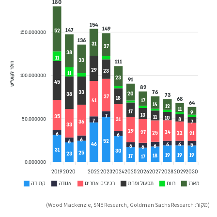
180
154
149
147
52
150.000000
136
31
27
38
11
33
111
דולר לקוט"ש
29
23
11
100.000000
23
91
45
82
76
33
20
38
73
37
18
68
41
17
64
14
12
11
17
9
13
7
35
11
10
50.000000
31
8
7
7
36
33
29
24
27
25
22
21
6
6
6
52
6
46
6
6
5
6
6
6
31
30
25
23
19
19
19
18
17
17
0.000000
2019
2020
2022
2023
2024
2025
2026
2027
2028
2029
2030
מארז
רווח
תפעול ופחת
רכיבים אחרים
אנודה
קתודה
(מקור: Wood Mackenzie, SNE Research, Goldman Sachs Research)