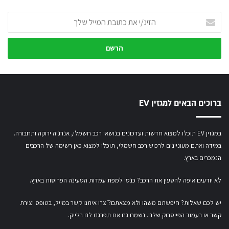
הזינ/י
את
כתובת
המייל
שלך
ברוכים הבאים למגזין EV
במגזין EV תוכלו למצוא חדשות ועדכונים בנושאי רכב חשמלי, אנרגיה ירוקה ותחבורה.
במידה ואתם מעוניינים לרכוש רכב חשמלי,
תוכלו למצוא כאן רשימה של הרכבים
הנמכרים בארץ.
לא יודעים איפה להטעין את הרכב? כנסו
למפת עמדות הטעינה הפרוסות בארץ
.
יש לכם שאלות? חיפשתם משהו ולא מצאתם?ֿ צרו איתנו קשר במייל,
בטופס יצירת
קשר
או
בעמוד הפייסבוק שלנו
. נשמח גם אם תפרגנו לנו בלייק.