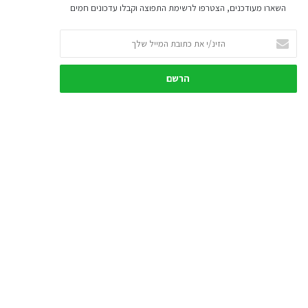
השארו מעודכנים, הצטרפו לרשימת התפוצה וקבלו עדכונים חמים
ה
ז
י
נ
/
י
א
ת
כ
ת
ו
ב
ת
ה
מ
י
י
ל
ש