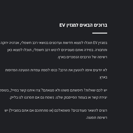
ברוכים הבאים למגזין EV
במגזין EV תוכלו למצוא חדשות ועדכונים בנושאי רכב חשמלי, אנרגיה ירוקה
ותחבורה. במידה ואתם מעוניינים לרכוש רכב חשמלי,
תוכלו למצוא כאן
רשימה של הרכבים הנמכרים בארץ.
לא יודעים איפה להטעין את הרכב? כנסו
למפת עמדות הטעינה הפרוסות
בארץ
.
יש לכם שאלות? חיפשתם משהו ולא מצאתם?ֿ צרו איתנו קשר במייל,
בטופס
יצירת קשר
או
בעמוד הפייסבוק שלנו
. נשמח גם אם תפרגנו לנו בלייק.
רוצים להשאר מעודכנים? משמאלכם (או מתחתכם אם אתם במובייל) יש
רשימת תפוצה.