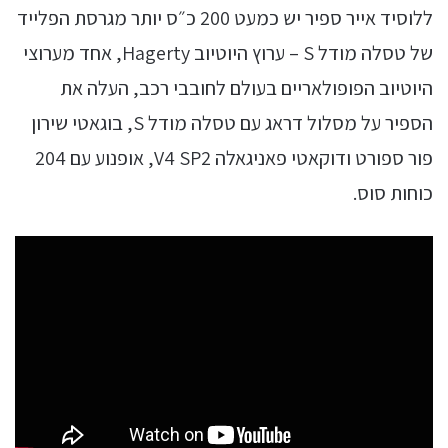
ללוסיד אייר ספיר יש כמעט 200 כ״ס יותר מגרסת הפלייד
של טסלה מודל S – ערוץ היוטיוב Hagerty, אחד מערוצי
היוטיוב הפופולאריים בעולם לחובבי רכב, העלה את
הספיר על מסלול דראג עם טסלה מודל S, בוגאטי שירון
פור ספורט ודוקאטי פאניגאלה V4 SP2, אופנוע עם 204
כוחות סוס.