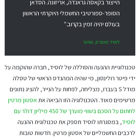
הייצור בקאסה גראנדה, אריזונה. הסדאן
הסופר-ספורטיבי החשמלי היוקרתי הראשון
בעולם יהיה זמין בקרוב."
לוסיד מוטורס, טוויטר
טכנולוגיית ההנעה והסוללה של לוסיד, חברה שהוקמה על
ידי פיטר רולינסון, מי שהיה המהנדס הראשי של טסלה
מודל S בעברו, מצליחה, לפחות על הנייר, להציג נתונים
מרשימים מאוד. הטכנולוגיה הזו הביאה את
אסטון מרטין
לחתום על הסכם בשווי מוערך של 450 מיליון דולר עם
לוסיד
, במסגרתו לוסיד תספק את טכנולוגית ההנעה
לרכבים החשמליים של אסטון מרטין. חדשות טובות