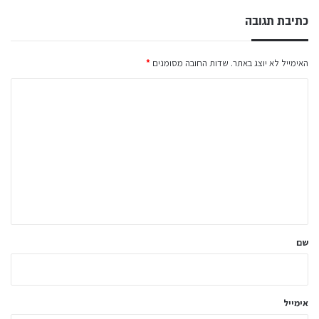
כתיבת תגובה
האימייל לא יוצג באתר.
שדות החובה מסומנים
*
ה
ת
ג
ו
ב
ה
ש
ל
שם
ך
*
אימייל