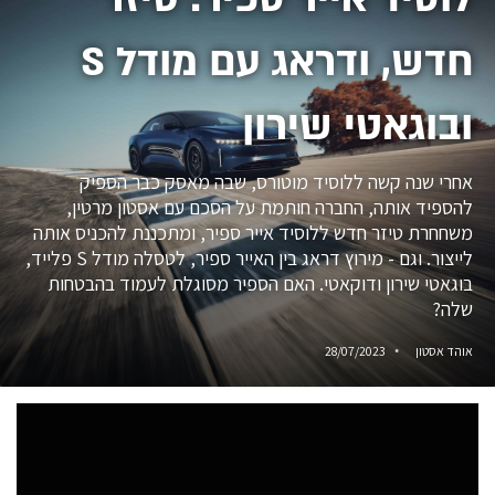
חדש, ודראג עם מודל S
ובוגאטי שירון
אחרי שנה קשה ללוסיד מוטורס, שבה מאסק כבר הספיק
להספיד אותה, החברה חותמת על הסכם עם אסטון מרטין,
משחחרת טיזר חדש ללוסיד אייר ספיר, ומתכננת להכניס אותה
לייצור. וגם - מירוץ דראג בין האייר ספיר, לטסלה מודל S פלייד,
בוגאטי שירון ודוקאטי. האם הספיר מסוגלת לעמוד בהבטחות
שלה?
אוהד אסטון
28/07/2023