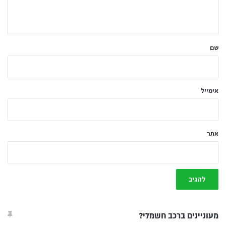
ה
ש
ל
שם
ך
*
אימייל
אתר
מעוניינים ברכב חשמלי?