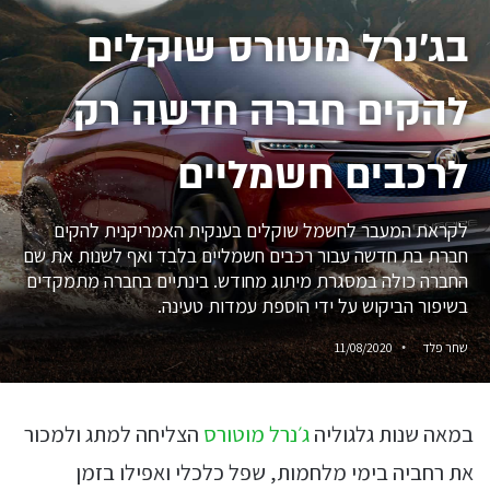
בג׳נרל מוטורס שוקלים
להקים חברה חדשה רק
לרכבים חשמליים
לקראת המעבר לחשמל שוקלים בענקית האמריקנית להקים
חברת בת חדשה עבור רכבים חשמליים בלבד ואף לשנות את שם
החברה כולה במסגרת מיתוג מחודש. בינתיים בחברה מתמקדים
בשיפור הביקוש על ידי הוספת עמדות טעינה.
שחר פלד
11/08/2020
במאה שנות גלגוליה
ג׳נרל מוטורס
הצליחה למתג ולמכור
את רחביה בימי מלחמות, שפל כלכלי ואפילו בזמן