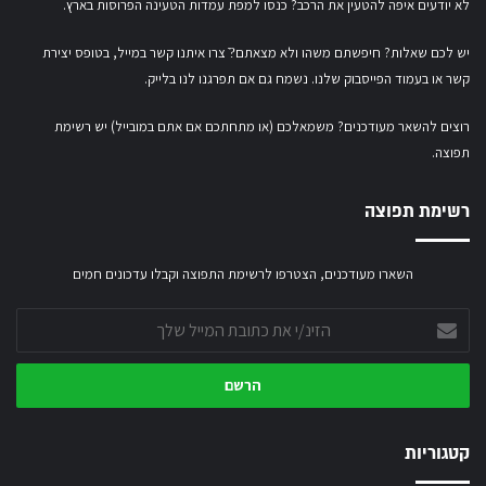
לא יודעים איפה להטעין את הרכב? כנסו
למפת עמדות הטעינה הפרוסות בארץ
.
יש לכם שאלות? חיפשתם משהו ולא מצאתם?ֿ צרו איתנו קשר במייל,
בטופס יצירת
קשר
או
בעמוד הפייסבוק שלנו
. נשמח גם אם תפרגנו לנו בלייק.
רוצים להשאר מעודכנים? משמאלכם (או מתחתכם אם אתם במובייל) יש רשימת
תפוצה.
רשימת תפוצה
השארו מעודכנים, הצטרפו לרשימת התפוצה וקבלו עדכונים חמים
הזינ/י
את
כתובת
המייל
שלך
קטגוריות