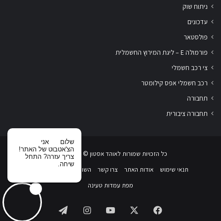
ניתוח שוק
עדכונים
פולסטאר
פורמולה E – ליגת המירוץ החשמלית
צי רכב חשמלי
רכב חשמלי אפס קילומטר
תחבורה
תחבורה ציבורית
שלום
אני
הצ'אטבוט של האתר!
כל הזכויות שמורות לאוהד אסטון ‏© 2019-2026
צריך עזרה? התחל
שיחה.
תנאי שימוש
אודות האתר
צרו קשר
השוואת רכבים חשמליים
מפת עמדות טעינה
Telegram
Instagram
YouTube
Facebook
X