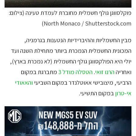
פוקלסווגן גולף חשמלית מחוברת לעמדת טעינה (צילום:
North Monaco / Shutterstock.com)
מבין החשמליות וההיברידיות הנטענות בגרמניה,
המכונית החשמלית הנמכרת ביותר מתחילת השנה ועד
יולי היא הפולקסווגן גולף החשמלית (לא נמכרת בארץ),
ואחריה
הרנו זואי
.
הטסלה מודל 3
מתברגת במקום
הרביעי, מיצובישי אאוטלנדר במקום השביעי
והאאודי
אי-טרון
במקום התשיעי.