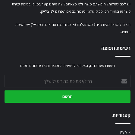
יש לכם שאלות? חיפשתם משהו ולא מצאתם?ֿ צרו איתנו קשר במייל,
בטופס יצירת
קשר
או
בעמוד הפייסבוק שלנו
. נשמח גם אם תפרגנו לנו בלייק.
רוצים להשאר מעודכנים? משמאלכם (או מתחתכם אם אתם במובייל) יש רשימת
תפוצה.
רשימת תפוצה
השארו מעודכנים, הצטרפו לרשימת התפוצה וקבלו עדכונים חמים
הזינ/י
את
כתובת
המייל
שלך
קטגוריות
BYD