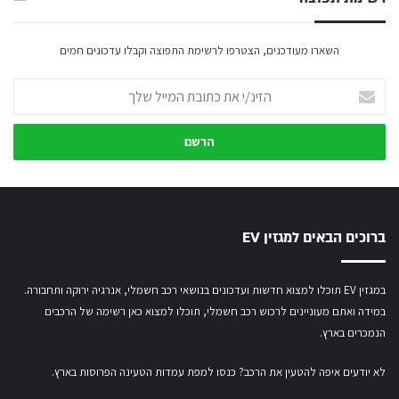
השארו מעודכנים, הצטרפו לרשימת התפוצה וקבלו עדכונים חמים
הזינ/י
את
כתובת
המייל
שלך
ברוכים הבאים למגזין EV
במגזין EV תוכלו למצוא חדשות ועדכונים בנושאי רכב חשמלי, אנרגיה ירוקה ותחבורה.
במידה ואתם מעוניינים לרכוש רכב חשמלי,
תוכלו למצוא כאן רשימה של הרכבים
הנמכרים בארץ.
לא יודעים איפה להטעין את הרכב? כנסו
למפת עמדות הטעינה הפרוסות בארץ
.