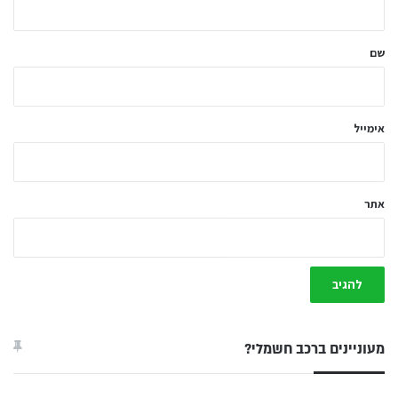
ש
ל
שם
ך
*
אימייל
אתר
מעוניינים ברכב חשמלי?