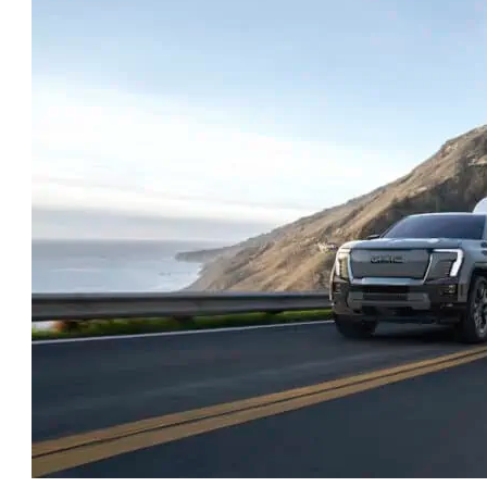
טו
ייע
תפ
צד