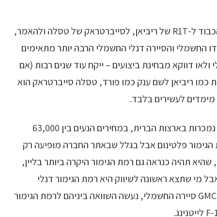
זה לא שאין טנדרים חשמליים אחרים אבל עם כל הכבוד ל-R1T של ריביאן, לסייברטראק של טסלה ולהאמר,
דו החשמלי והסיירה דנלי החשמלי הרבה יותר מתאימים
ם ישירים של הפורד F-150 החשמלי ולאו דווקא מבחינת ביצועים – ייקח עוד שנים רבות (אם
 כמו ריביאן לשם ענק כמו פורד, טסלה סייברטראק הוא
מימדים לעשירים בלבד.
כל ארבעת הגרסאות של פורד F-150 לייטנינג כבר נמכרות בארצות הברית, במחירים הנעים בין 63,000
 XLT ועד ל-85,000 דולר לרמת הגימור פלטינום אבל בגלל שבאתר החברה מופיעה רק
החשמלי, שהיא תהיה כנראה גם רמת הגימור היקרה ביותר בליין,
גימור אבל מי שתצא ראשונה לשיווק היא רמת הגימור דנלי
(DENALI), היקרה ביותר מבין רמות הגימור של ה-GMC סיירה החשמלי, נעשה השוואה ביניהם לרמת הגימור