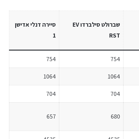
שברולט סילברדו EV
סיירה דנלי אדישן
1
RST
754
754
1064
1064
704
704
657
680