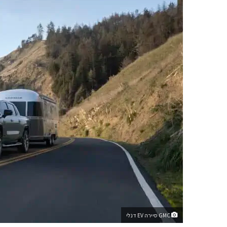
GMC סיירה EV דנלי