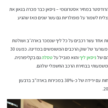
רודסטר במחיר אסטרונומי – ניסאן כבר מכרה בגאון את
צליח לשמור על פופולריות גם עשר שנים מאז שהגיע
ת אחד עשר רכבים על כל ליף שנמכר בארה״ב ושולטת
במכירות הרכבים החדשים, ליף הוא המלך הבלתי מעורער של שוק הרכבים המשומשים במדינה. כמעט 30
הם של
ניסאן ליף
והוא מוביל על
טסלה
גם בקליפורניה.
 משמעותי בבחירת הרכב החשמלי שלהם.
בגזרת היד הראשונה המצב של ניסאן טוב הרבה פחות עם ירידה של כ-38% במכירות בארה"ב ברבעון