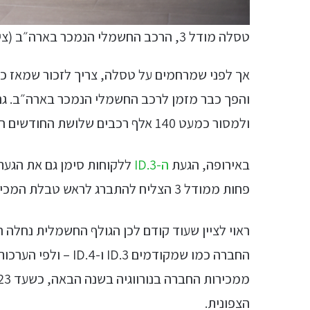
טסלה מודל 3, הרכב החשמלי הנמכר בארה״ב (צילום: Martin Chavez / Shutterstock.com)
אך לפני שמרחמים על טסלה, צריך לזכור שמאז כ
והפך כבר מזמן לרכב החשמלי הנמכר בארה״ב. גם
ולמסור כמעט 140 אלף רכבים שלושת החודשים האחרונים – כעשרת אלפים רכבים יותר משחזו בבלומברג.
באירופה, הגעת
ה-ID.3
ללקוחות סימן גם את הגעת
פחות ממודל 3 הצליח להתברג לראש טבלת המכירות בנורווגיה בחודש שעבר.
ראוי לציין שעוד קודם לכן הגולף החשמלית נחלה 
החברה כמו שמקודמים 
הצפונית.