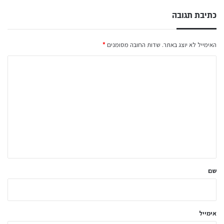
כתיבת תגובה
האימייל לא יוצג באתר.
שדות החובה מסומנים
*
ה
ת
ג
ו
ב
ה
ש
ל
שם
ך
*
אימייל