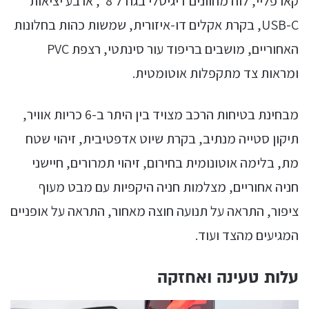
קארפליי, לוח מחוונים דיגיטלי בגודל 8״, ארבע יציאות
USB-C, בקרת אקלים דו-איזורית, שמשות כהות בחלונות
האחוריים, מושבים בריפוד עור סינתטי, רצפת PVC
ומראות צד מתקפלות אוטומטית.
מבחינת בטיחות הרכב מצויד בין היתר ב-6 כריות אוויר,
תיקון סטייה מנתיב, בקרת שיוט אדפטיבית, זיהוי שטח
מת, בלימה אוטונומית בחירום, זיהוי תמרורים, חיישני
חניה אחוריים, מצלמות חניה היקפיות עם מבט מעוף
ציפור, התראה על תנועה חוצה מאחור, התראה על אופניים
המגיעים מהצד ועוד.
עלות טעינה ואחזקה