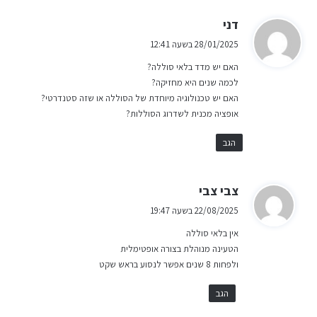
ה
דני
ג
28/01/2025 בשעה 12:41
י
האם יש מדד בלאי סוללה?
ב
לכמה שנים היא מחזיקה?
:
האם יש טכנולוגיה מיוחדת של הסוללה או שזה סטנדרטי?
אופציה מכנית לשדרוג הסוללות?
הגב
ה
צבי צבי
ג
22/08/2025 בשעה 19:47
י
אין בלאי סוללה
ב
הטעינה מנוהלת בצורה אופטימלית
:
ולפחות 8 שנים אפשר לנסוע בראש שקט
הגב