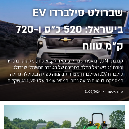
שברולט סילברדו EV
בישראל: 520 כ״ס ו-720
ק״מ טווח
קבוצת UMI, יבואנית שברולט, קאדילק, איסוזו, מקסוס, גרנדיר
ופורתינג בישראל החלה במכירה של הטנדר החשמלי שברולט
סילברדו EV. הסילברדו מצוידת בהנעה כפולה ובסוללה גדולה
המספקת לו טווח נסיעה גבוה. המחיר עומד על 421,200 שקלים.
אוהד אסטון
11/09/2024