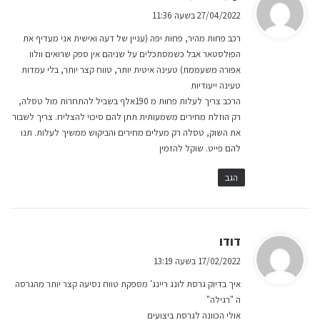
ג
27/04/2022 בשעה 11:36
י
רכב פחות מהיר, פחות יפה (עניין של דעה ואישית אני מעדיף את
ב
הפולסטאר אבל כשמסתכלים על שניהם אין ספק שרואים וולוו
:
אפורה משעממת) טעינה איטית יותר, טווח קצר יותר, בלי עמדות
טעינה ייעודיות
הרכב צריך לעלות פחות מ 190אלף בשביל להתחרות מול טסלה,
רק הוזלת מחירים משמעותית תתן להם סיכוי להצליח. צריך לשבור
את השוק, טסלה רק מעלים מחירים והביקוש ממשיך לעלות. תנו
להם פייט. שוקל להזמין
הגב
ה
דודו
ג
17/02/2022 בשעה 13:19
י
איך בדיוק גרסת לונג ריינג' מספקת טווח נסיעה קצר יותר מהגרסה
ב
ה "רגילה"
:
אולי הכוונה לגרסת ביצועים