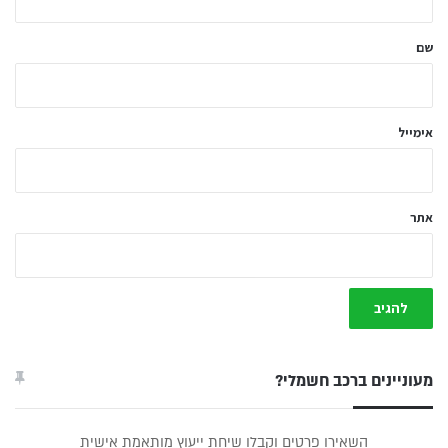
ש
ל
שם
ך
*
אימייל
אתר
מעוניינים ברכב חשמלי?
טופס
השאירו פרטים וקבלו שיחת ייעוץ מותאמת אישית