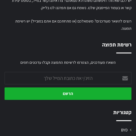
יש לכם שאלות? חיפשתם משהו ולא מצאתם?ֿ צרו איתנו קשר במייל,
בטופס יצירת
קשר
או
בעמוד הפייסבוק שלנו
. נשמח גם אם תפרגנו לנו בלייק.
רוצים להשאר מעודכנים? משמאלכם (או מתחתכם אם אתם במובייל) יש רשימת
תפוצה.
רשימת תפוצה
השארו מעודכנים, הצטרפו לרשימת התפוצה וקבלו עדכונים חמים
הזינ/י
את
כתובת
המייל
שלך
קטגוריות
BYD