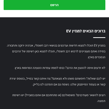
כתובת
המייל
שלך
ברוכים הבאים למגזין EV
במגזין EV תוכלו למצוא חדשות ועדכונים בנושאי רכב חשמלי, אנרגיה ירוקה ותחבורה.
במידה ואתם מעוניינים לרכוש רכב חשמלי,
תוכלו למצוא כאן רשימה של הרכבים
הנמכרים בארץ.
לא יודעים איפה להטעין את הרכב? כנסו
למפת עמדות הטעינה הפרוסות בארץ
.
יש לכם שאלות? חיפשתם משהו ולא מצאתם?ֿ צרו איתנו קשר במייל,
בטופס יצירת
קשר
או
בעמוד הפייסבוק שלנו
. נשמח גם אם תפרגנו לנו בלייק.
רוצים להשאר מעודכנים? משמאלכם (או מתחתכם אם אתם במובייל) יש רשימת
תפוצה.