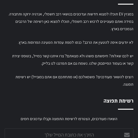
במגזין EV תוכלו למצוא חדשות ועדכונים בנושאי רכב חשמלי, אנרגיה ירוקה ותחבורה.
במידה ואתם מעוניינים לרכוש רכב חשמלי,
תוכלו למצוא כאן רשימה של הרכבים
הנמכרים בארץ.
לא יודעים איפה להטעין את הרכב? כנסו
למפת עמדות הטעינה הפרוסות בארץ
.
יש לכם שאלות? חיפשתם משהו ולא מצאתם?ֿ צרו איתנו קשר במייל,
בטופס יצירת
קשר
או
בעמוד הפייסבוק שלנו
. נשמח גם אם תפרגנו לנו בלייק.
רוצים להשאר מעודכנים? משמאלכם (או מתחתכם אם אתם במובייל) יש רשימת
תפוצה.
רשימת תפוצה
השארו מעודכנים, הצטרפו לרשימת התפוצה וקבלו עדכונים חמים
הזינ/י
את