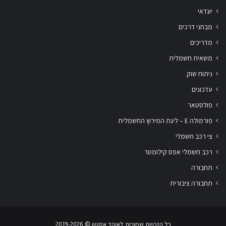
יונדאי
מבחני דרכים
מדריכים
משאית חשמלית
ניתוח שוק
עדכונים
פולסטאר
פורמולה E – ליגת המירוץ החשמלית
צי רכב חשמלי
רכב חשמלי אפס קילומטר
תחבורה
תחבורה ציבורית
שלום
אני
הצ'אטבוט של האתר!
כל הזכויות שמורות לאוהד אסטון ‏© 2019-2026