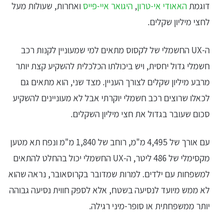
דוגמת
האאודי אי-טרון
,
היגואר איי-פייס
ואחרות, שעולות מעל
לחצי מיליון שקלים.
ה-UX החשמלי של לקסוס מתאים למי שמעוניין לקנות רכב
חשמלי גדול יחסית, ויש ביכולתו הכלכלית להשקיע קצת יותר
מרבע מיליון שקלים לצורך העניין. מצד שני, הוא מתאים גם
לכאלו שרוצים רכב חשמלי יוקרתי אבל לא מעוניינים להשקיע
סכום שעובר בגדול את חצי מיליון השקלים.
עם אורך של 4,495 מ"מ, רוחב של 1,840 מ"מ ונפח תא מטען
מקסימלי של 486 ליטר, ה-UX החשמלי יכול בהחלט להתאים
למשפחות עם ילדים. למרות שמדובר בקרוסאובר, נראה שהוא
לא ממש מיועד לנסיעה בשטח, אלא לספק חווית נסיעה גבוהה
יותר ממשפחתית או סופר-מיני רגילה.