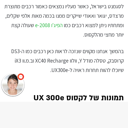
לסגמנט בישראל, כאשר מעליו נמצאים כאמור רכבים מתוצרת
מרצדס, יגואר ואאודי שייקרים ממנו בכמה מאות אלפי שקלים,
ומתחתיו ניתן למצוא רכבים כמו
הפיג'ו e-2008
שעולה קצת
יותר מחצי מהלקסוס.
שלום
אני
בהמשך אנחנו מקווים שנזכה לראות כאן רכבים כמו ה-DS3
הצ'אטבוט של האתר!
צריך עזרה? התחל
קרוסבק, טסלה מודל Y, וולוו XC40 Recharge וב.מ.וו iX3
שיחה.
שיוכלו להוות תחרות ראויה ל-UX300e.
תמונות של לקסוס UX 300e
ck