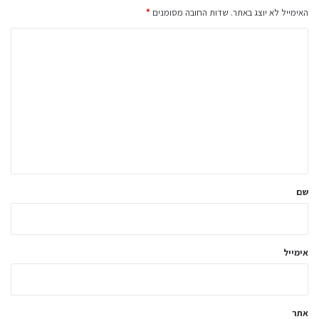
האימייל לא יוצג באתר.
שדות החובה מסומנים
*
ה
ת
ג
ו
ב
ה
ש
ל
שם
ך
*
אימייל
אתר