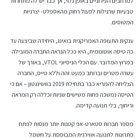
למרחבים העירוניים באופן גלוי, אך כבר יש לה מתחרות
טבעיות שרגילות לפעול רחוק מהאספלט- יצרניות
המטוסים.
ענקית התעופה האמריקנית בואינג, היחידה שביצעה עד
כה טיסה אוטונומית, היא ככל הנראה החברה המובילה
במרוץ המדובר. עם הכלי הניסיוני VTOL, באורך של
עשרה מטרים וברוחב כמעט זהה וללא טייס, החברה
הצליחה להמריא כבר בתחילת 2019 בוושינגטון – אם כי
הטיסה נמשכה פחות משישים שניות וכללה רק המראה
וריחוף, בלי תנועה קדימה.
מספר חברות סטארט-אפ קטנות יותר מנסות לפתח
פתרונות לתנועה אווירנית המבוססת על חשמל