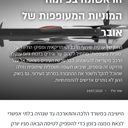
המוניות המעופפות של
אובר
החזון של ענקית שיתוף הרכב האמריקאית ומפיקי הוליווד על
'מוניות מעופפות' מתחיל לקרום עור וגידים בזכות גיוס ענקית
הרכב מקוריאה להגשמתו. כבר עכשיו העיניים נשואות אל עבר
פרויקט זה ונוספים, שיביאו תעופה חשמלית שיתופית וזולה
שתוכל להקל ולשפר את התחבורה במרחב העירוני. גם בשוק
ההון לא נותרים אדישים להתפתחויות.
שחר פלד
24/07/2020
הישיבה במשרד הלכה והתארכה עד שנהיה בלתי אפשרי
לצאת ממנה בזמן כדי להספיק לטיסה הבאה מניו יורק