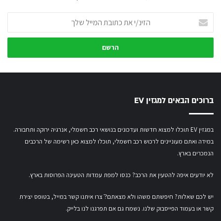
הזינ/י
את
כתובת
המייל
שלך
ברוכים הבאים למגזין EV
במגזין EV תוכלו למצוא חדשות ועדכונים בנושאי רכב חשמלי, אנרגיה ירוקה ותחבורה.
במידה ואתם מעוניינים לרכוש רכב חשמלי,
תוכלו למצוא כאן רשימה של הרכבים
הנמכרים בארץ.
לא יודעים איפה להטעין את הרכב? כנסו
למפת עמדות הטעינה הפרוסות בארץ
.
יש לכם שאלות? חיפשתם משהו ולא מצאתם?ֿ צרו איתנו קשר במייל,
בטופס יצירת
קשר
או
בעמוד הפייסבוק שלנו
. נשמח גם אם תפרגנו לנו בלייק.