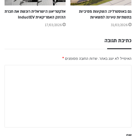
גם באוסטרליה: השקעות מסיביות
אלקטריאון הישראלית רוכשת את חברת
בתשתיות טעינה למשאיות
ההזנק האמריקאית InductEV
17/03/2026
31/03/2026
כתיבת תגובה
האימייל לא יוצג באתר.
שדות החובה מסומנים
*
ה
ת
ג
ו
ב
ה
ש
ל
שם