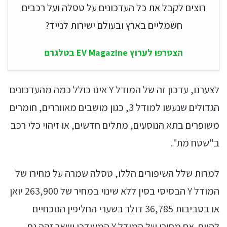
רוצים לקבל את כל העדכונים על טסלה ועל רכבים
חשמליים בארץ ובעולם ישירות לנייד?
הצטרפו לערוץ EV Magazine בטלגרם
לצערנו, עדכון זה של המודל Y אינו כולל כמה מהעדכונים
הגדולים שנעשו למודל 3, כגון מושבים מאווררים, חומרים
משופרים בתא הנוסעים, מתלים חדשים, או זיהוי כלי רכב
ב"שטח מת".
למרות שלל השיפורים הללו, טסלה שמרה על מחירו של
המודל Y הבסיסי בסין ללא שינוי במחיר של 263,900 יואן
או בסביבות 36,785 דולר בשערי החליפין הנוכחיים
להיום. אם מחירו של המודל Y המעודכן ישאר זהה גם