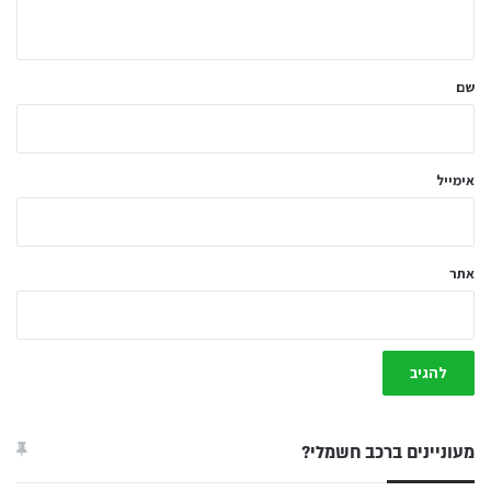
ה
ש
ל
שם
ך
*
אימייל
אתר
מעוניינים ברכב חשמלי?