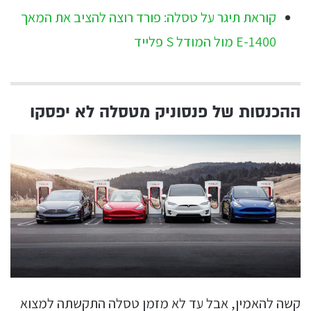
קוראת תיגר על טסלה: פורד רוצה להציב את המאך
E-1400 מול המודל S פלייד
ההכנסות של פנסוניק מטסלה לא יפסקו
קשה להאמין, אבל עד לא מזמן טסלה התקשתה למצוא