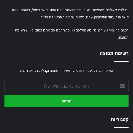
יש לכם שאלות? חיפשתם משהו ולא מצאתם?ֿ צרו איתנו קשר במייל,
בטופס יצירת
קשר
או
בעמוד הפייסבוק שלנו
. נשמח גם אם תפרגנו לנו בלייק.
רוצים להשאר מעודכנים? משמאלכם (או מתחתכם אם אתם במובייל) יש רשימת
תפוצה.
רשימת תפוצה
השארו מעודכנים, הצטרפו לרשימת התפוצה וקבלו עדכונים חמים
הזינ/י
את
כתובת
המייל
שלך
קטגוריות