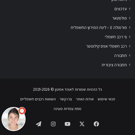
עדכונים
פולסטאר
פורמולה E – ליגת המירוץ החשמלית
צי רכב חשמלי
רכב חשמלי אפס קילומטר
תחבורה
תחבורה ציבורית
שלום
אני
הצ'אטבוט של האתר!
כל הזכויות שמורות לאוהד אסטון ‏© 2019-2026
צריך עזרה? התחל
שיחה.
תנאי שימוש
אודות האתר
צרו קשר
השוואת רכבים חשמליים
מפת עמדות טעינה
Telegram
Instagram
YouTube
Facebook
X