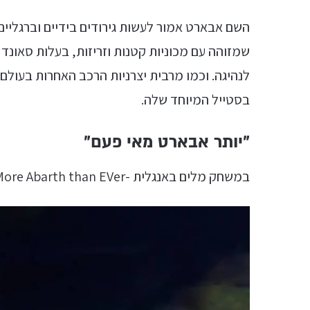
השם אבארט אמור לעשות גירודים בידיים וברגליי
שמזוהה עם מכוניות קטנות וזריזות, בעלות סאונ
לנהיגה. וכמו מרבית יצרניות הרכב האחרות בעולם
בסטייל המיוחד שלה.
"יותר אבארט מאי פעם"
במשחק מלים באנגלית -More Abarth than EVer, כך מגדיר היצרן את האבארט 500e.