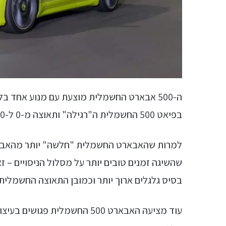
בפיאט 500 החשמלית ה"רגילה" ותאוצה מ-0 ל-100 בתוך 7 שניות בראשונה לעומת 9 שניות בשנייה.
למרות שהאבארט החשמלית "חלשה" יותר מהאבארט
שהשיגה זמנים טובים יותר על מסלול הניסויים – 
בסיס גלגלים ארוך יותר וכמובן התאוצה החשמל