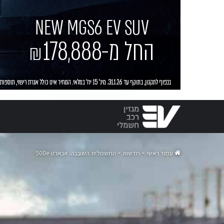
עמוד ראשי
>
חדשות
>
החשמלית השובבה: אבארט 500e