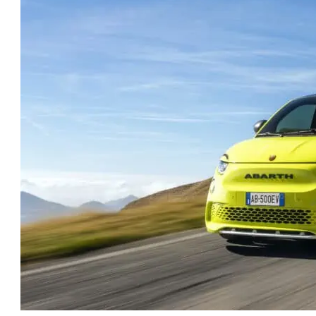
טו
ייע
תפ
צד