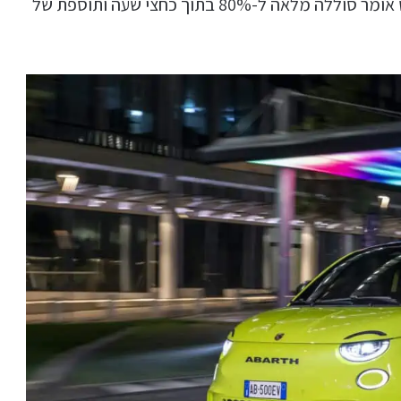
מותג פיאט. הספק הטעינה המירבי של 85 קילוואט אומר סוללה מלאה ל-80% בתוך כחצי שעה ותוספת של