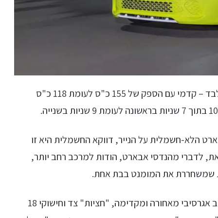
ה-500 אבארט החשמלית מוצעת עם מנוע אחד בלבד – קדמי עם הספק של 155 כ"ס לעומת 118 כ"ס
 הלא-חשמלית על הנייר, דווקא החשמלית היא זו
זאת, לדברי מהנדסי אבארט, הודות למרכב רחב יותר,
ית שמשחררת את המומנט בבת אחת.
עוד מציעה האבארט 500 החשמלית פגושים בעיצוב אגרסיבי מאחורה ומקדימה, "חציות" צד וחישוקי 18