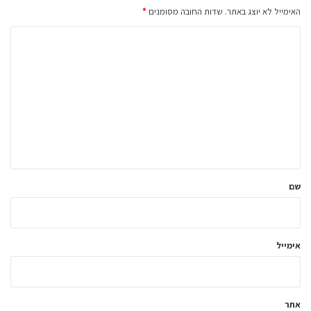
האימייל לא יוצג באתר.
שדות החובה מסומנים
*
ה
ת
ג
ו
ב
ה
ש
ל
שם
ך
*
אימייל
אתר