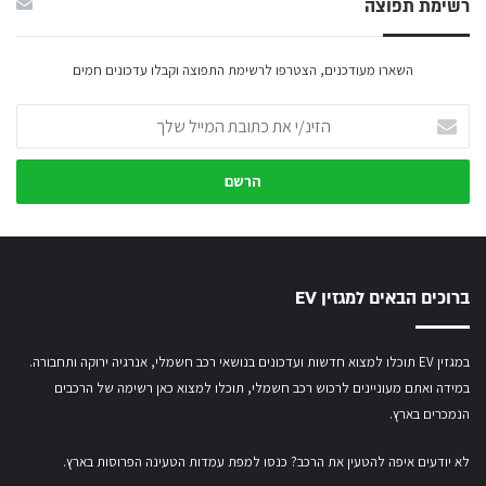
רשימת תפוצה
השארו מעודכנים, הצטרפו לרשימת התפוצה וקבלו עדכונים חמים
הזינ/י
את
כתובת
המייל
שלך
ברוכים הבאים למגזין EV
במגזין EV תוכלו למצוא חדשות ועדכונים בנושאי רכב חשמלי, אנרגיה ירוקה ותחבורה.
במידה ואתם מעוניינים לרכוש רכב חשמלי,
תוכלו למצוא כאן רשימה של הרכבים
הנמכרים בארץ.
לא יודעים איפה להטעין את הרכב? כנסו
למפת עמדות הטעינה הפרוסות בארץ
.