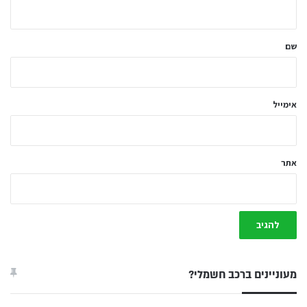
ה
ש
ל
שם
ך
*
אימייל
אתר
מעוניינים ברכב חשמלי?