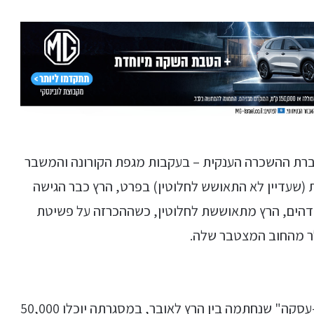
עבור חברת ההשכרה הענקית – בעקבות מגפת הקורונה והמשבר
 (שעדיין לא התאושש לחלוטין) בפרט, הרץ כבר הגישה
הים, הרץ מתאוששת לחלוטין, כשההכרזה על פשיטת
עסקת הענק של טסלה והרץ הביאה איתה גם "תת-עסקה" שנחתמה בין הרץ לאובר, במסגרתה יוכלו 50,000