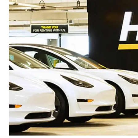
טו
ייע
תפ
צד