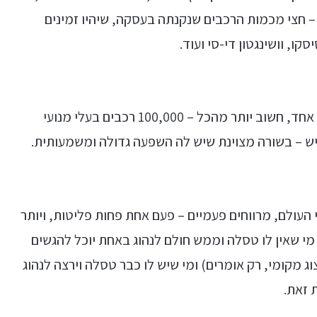
י של כ-50,000 רכבים טסלה – חצי מכמות הרכבים שנקנתה בעסקה, שיהיו זמינים
ו, וושינגטון די-סי ועוד.
"חשמול" צי ענק של כ-100,000 רכבים אומר דבר אחד, חשוב יותר מהכל – 100,000 רכבים בעלי מנועי
יש – בשורה מצוינת שיש לה השפעה גדולה ומשמעותית.
העולם, מרווחים פעמיים – פעם אחת פחות פליטות, ויותר
מי שאין לו טסלה וממש חולם לנהוג באחת יוכל להגשים
וג מקומי, רק אומרים) ומי שיש לו כבר טסלה וירצה לנהוג
 זאת.