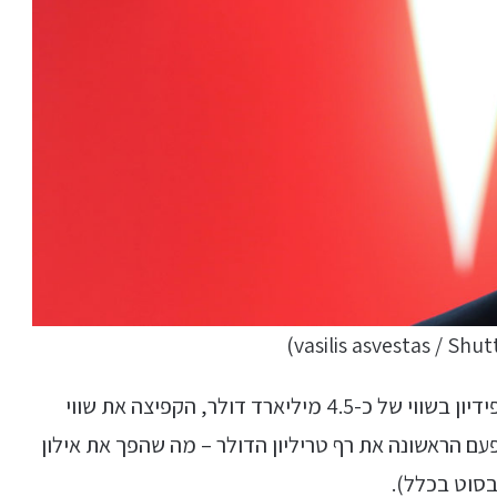
העסקה הגדולה, שעל פי הדיווחים הניבה לטסלה פידיון בשווי של כ-4.5 מיליארד דולר, הקפיצה את שווי
 לחברה לעבור בפעם הראשונה את רף טריליון הדולר – מה שהפך את אילון
בסוט בכלל).