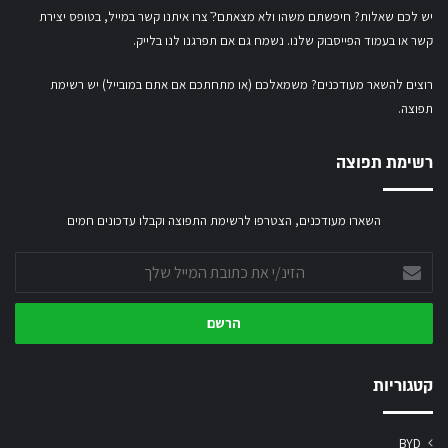
יש לכם שאלות? חיפשתם משהו ולא מצאתם?ֿ צרו איתנו קשר במייל,
בטופס יצירת
קשר
או
בעמוד הפייסבוק שלנו
. נשמח גם אם תפרגנו לנו בלייק.
רוצים להשאר מעודכנים? משמאלכם (או מתחתכם אם אתם במובייל) יש רשימת
תפוצה.
רשימת תפוצה
השארו מעודכנים, הצטרפו לרשימת התפוצה וקבלו עדכונים חמים
הזינ/י
את
כתובת
המייל
שלך
קטגוריות
BYD