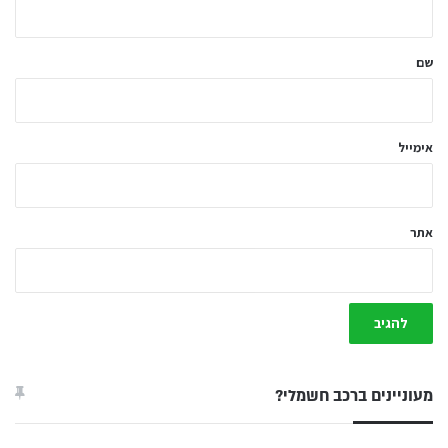
ש
ל
שם
ך
*
אימייל
אתר
מעוניינים ברכב חשמלי?