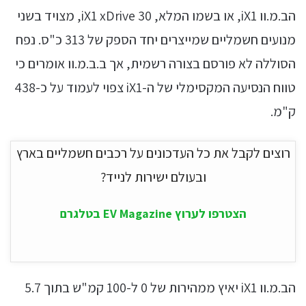
הב.מ.וו iX1, או בשמו המלא, iX1 xDrive 30, מצויד בשני
מנועים חשמליים שמייצרים יחד הספק של 313 כ"ס. נפח
הסוללה לא פורסם בצורה רשמית, אך ב.ב.מ.וו אומרים כי
טווח הנסיעה המקסימלי של ה-iX1 צפוי לעמוד על כ-438
ק"מ.
רוצים לקבל את כל העדכונים על רכבים חשמליים בארץ
ובעולם ישירות לנייד?
הצטרפו לערוץ EV Magazine בטלגרם
הב.מ.וו iX1 יאיץ ממהירות של 0 ל-100 קמ"ש בתוך 5.7