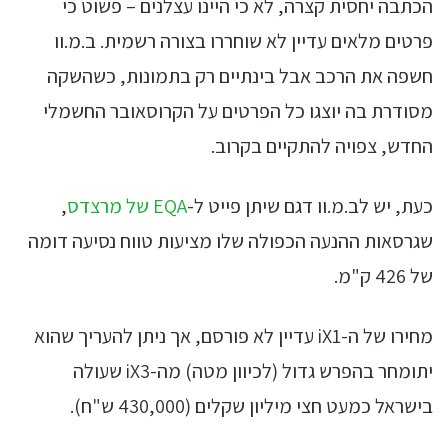
הכתבה יחסית קצרה, לא כי היינו עצלנים – פשוט כי
פרטים מלאים עדיין לא שוחררו בצורה רשמית. ב.מ.וו
חשפה את הרכב אבל בינתיים רק בתמונות, כשהשקה
מסודרת בה יוצגו כל הפרטים על הקרוסאובר החשמלי
החדש, צפויה להתקיים בקרוב.
כעת, יש לב.מ.וו דגם שיתן פייט ל-
EQA של מרצדס
,
שגרסאות ההנעה הכפולה שלו מציעות טווח נסיעה דומה
של 426 ק"מ.
מחירו של ה-iX1 עדיין לא פורסם, אך ניתן להעריך שהוא
יתומחר בהפרש גדול (לכיוון מטה) מה-iX3 שעולה
בישראל כמעט חצי מיליון שקלים (430,000 ש"ח).