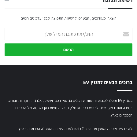
רשימת תפוצה
השארו מעודכנים, הצטרפו לרשימת התפוצה וקבלו עדכונים חמים
הזינ/י
את
כתובת
המייל
שלך
ברוכים הבאים למגזין EV
במגזין EV תוכלו למצוא חדשות ועדכונים בנושאי רכב חשמלי, אנרגיה ירוקה ותחבורה.
במידה ואתם מעוניינים לרכוש רכב חשמלי,
תוכלו למצוא כאן רשימה של הרכבים
הנמכרים בארץ.
לא יודעים איפה להטעין את הרכב? כנסו
למפת עמדות הטעינה הפרוסות בארץ
.