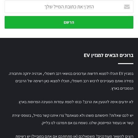
הזינ/י
את
כתובת
המייל
שלך
ברוכים הבאים למגזין EV
במגזין EV תוכלו למצוא חדשות ועדכונים בנושאי רכב חשמלי, אנרגיה ירוקה ותחבורה.
במידה ואתם מעוניינים לרכוש רכב חשמלי,
תוכלו למצוא כאן רשימה של הרכבים
הנמכרים בארץ.
לא יודעים איפה להטעין את הרכב? כנסו
למפת עמדות הטעינה הפרוסות בארץ
.
יש לכם שאלות? חיפשתם משהו ולא מצאתם?ֿ צרו איתנו קשר במייל,
בטופס יצירת
קשר
או
בעמוד הפייסבוק שלנו
. נשמח גם אם תפרגנו לנו בלייק.
רוצים להשאר מעודכנים? משמאלכם (או מתחתכם אם אתם במובייל) יש רשימת