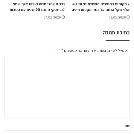
7 מקומות במחירים משתלמים: עד 40
רכב חשמלי חדש ב-135 אלף ש״ח:
אלף שקל הנחה על דגמי מקסוס מיפה
לובינסקי חוגגת 90 שנים עם הטבות
04/05/2026
08/05/2026
כתיבת תגובה
האימייל לא יוצג באתר.
שדות החובה מסומנים
*
ה
ת
ג
ו
ב
ה
ש
ל
שם
ך