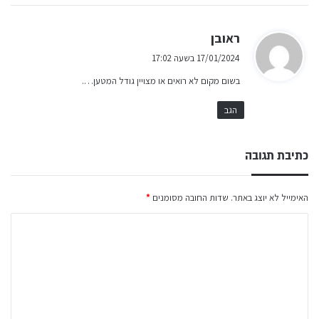
ה
ראובן
ג
17/01/2024 בשעה 17:02
י
בשום מקום לא רואים או מצויין גודל המטען….
ב
:
הגב
כתיבת תגובה
האימייל לא יוצג באתר.
שדות החובה מסומנים
*
ה
ת
ג
ו
ב