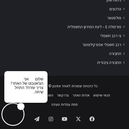
עדכונים
פולסטאר
פורמולה E – ליגת המירוץ החשמלית
צי רכב חשמלי
רכב חשמלי אפס קילומטר
תחבורה
תחבורה ציבורית
שלום
אני
הצ'אטבוט של האתר!
כל הזכויות שמורות לאוהד אסטון ‏© 2019-2026
צריך עזרה? התחל
שיחה.
תנאי שימוש
אודות האתר
צרו קשר
השוואת רכבים חשמליים
מפת עמדות טעינה
Telegram
Instagram
YouTube
Facebook
X