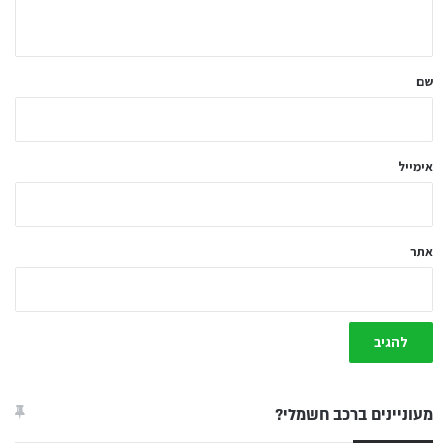
ה
ש
ל
שם
ך
*
אימייל
אתר
מעוניינים ברכב חשמלי?