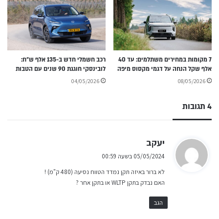
7 מקומות במחירים משתלמים: עד 40
רכב חשמלי חדש ב-135 אלף ש״ח:
אלף שקל הנחה על דגמי מקסוס מיפה
לובינסקי חוגגת 90 שנים עם הטבות
04/05/2026
08/05/2026
4 תגובות
ה
יעקב
ג
05/05/2024 בשעה 00:59
י
לא ברור באיזה תקן נמדד הטווח נסיעה (480 ק"מ) !
ב
האם נבדק בתקן WLTP או בתקן אחר ?
:
הגב