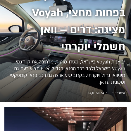
בפחות מחצי, Voyah
מציגה: דרים – וואן
חשמלי יוקרתי
יבואנית Voyah בישראל, מטרו-מוטור, מרחיבה את קו דגמי
Voyah בישראל ולצד רכב הפנאי הגדול Free תציע כעת גם
מיניוואן גדול ויוקרתי. בקרוב יגיע ארצה גם רכב פנאי קומפקטי
ומכונית סדאן.
אימרי דוד
14/01/2024