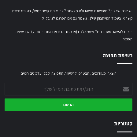
יש לכם שאלות? חיפשתם משהו ולא מצאתם?ֿ צרו איתנו קשר במייל,
בטופס יצירת
קשר
או
בעמוד הפייסבוק שלנו
. נשמח גם אם תפרגנו לנו בלייק.
רוצים להשאר מעודכנים? משמאלכם (או מתחתכם אם אתם במובייל) יש רשימת
תפוצה.
רשימת תפוצה
השארו מעודכנים, הצטרפו לרשימת התפוצה וקבלו עדכונים חמים
הזינ/י
את
כתובת
המייל
שלך
קטגוריות