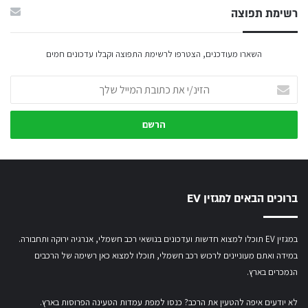
רשימת תפוצה
השארו מעודכנים, הצטרפו לרשימת התפוצה וקבלו עדכונים חמים
הזינ/י
את
כתובת
המייל
שלך
ברוכים הבאים למגזין EV
במגזין EV תוכלו למצוא חדשות ועדכונים בנושאי רכב חשמלי, אנרגיה ירוקה ותחבורה.
במידה ואתם מעוניינים לרכוש רכב חשמלי,
תוכלו למצוא כאן רשימה של הרכבים
הנמכרים בארץ.
לא יודעים איפה להטעין את הרכב? כנסו
למפת עמדות הטעינה הפרוסות בארץ
.