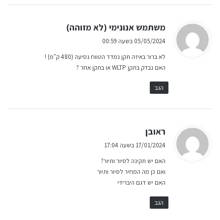
ה
משתמש אנונימי (לא מזוהה)
ג
05/05/2024 בשעה 00:59
י
לא ברור באיזה תקן נמדד הטווח נסיעה (480 ק"מ) !
ב
האם נבדק בתקן WLTP או בתקן אחר ?
:
הגב
ה
ראובן
ג
17/01/2024 בשעה 17:04
י
האם יש תקינה לסיור ותיור?
ב
ואם כן מה המחיר לסיור ותיור
:
האם יש דגם היברידי
הגב