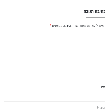
כתיבת תגובה
האימייל לא יוצג באתר.
שדות החובה מסומנים
*
ה
ת
ג
ו
ב
ה
ש
ל
שם
ך
*
אימייל