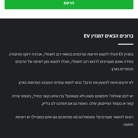
המייל
שלך
ברוכים הבאים למגזין EV
במגזין EV תוכלו למצוא חדשות ועדכונים בנושאי רכב חשמלי, אנרגיה ירוקה ותחבורה.
במידה ואתם מעוניינים לרכוש רכב חשמלי,
תוכלו למצוא כאן רשימה של הרכבים
הנמכרים בארץ.
לא יודעים איפה להטעין את הרכב? כנסו
למפת עמדות הטעינה הפרוסות בארץ
.
יש לכם שאלות? חיפשתם משהו ולא מצאתם?ֿ צרו איתנו קשר במייל,
בטופס יצירת
קשר
או
בעמוד הפייסבוק שלנו
. נשמח גם אם תפרגנו לנו בלייק.
רוצים להשאר מעודכנים? משמאלכם (או מתחתכם אם אתם במובייל) יש רשימת
תפוצה.