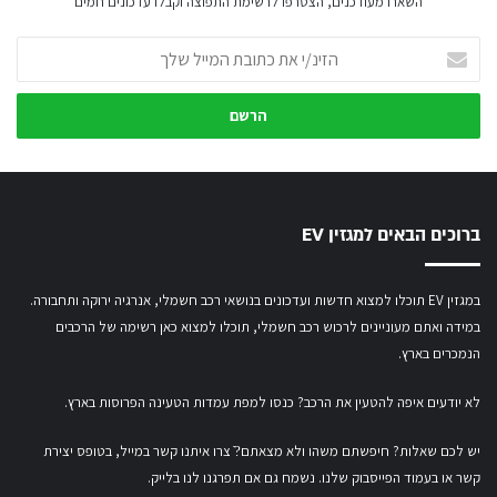
השארו מעודכנים, הצטרפו לרשימת התפוצה וקבלו עדכונים חמים
הזינ/י
את
כתובת
המייל
שלך
ברוכים הבאים למגזין EV
במגזין EV תוכלו למצוא חדשות ועדכונים בנושאי רכב חשמלי, אנרגיה ירוקה ותחבורה.
במידה ואתם מעוניינים לרכוש רכב חשמלי,
תוכלו למצוא כאן רשימה של הרכבים
הנמכרים בארץ.
לא יודעים איפה להטעין את הרכב? כנסו
למפת עמדות הטעינה הפרוסות בארץ
.
יש לכם שאלות? חיפשתם משהו ולא מצאתם?ֿ צרו איתנו קשר במייל,
בטופס יצירת
קשר
או
בעמוד הפייסבוק שלנו
. נשמח גם אם תפרגנו לנו בלייק.