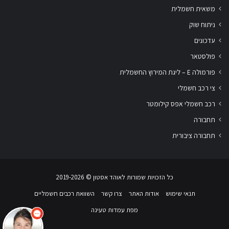
משאית חשמלית
ניתוח שוק
עדכונים
פולסטאר
פורמולה E – ליגת המירוץ החשמלית
צי רכב חשמלי
רכב חשמלי אפס קילומטר
תחבורה
תחבורה ציבורית
שלום
אני
הצ'אטבוט של האתר!
כל הזכויות שמורות לאוהד אסטון ‏© 2019-2026
צריך עזרה? התחל
שיחה.
תנאי שימוש
אודות האתר
צרו קשר
השוואת רכבים חשמליים
מפת עמדות טעינה