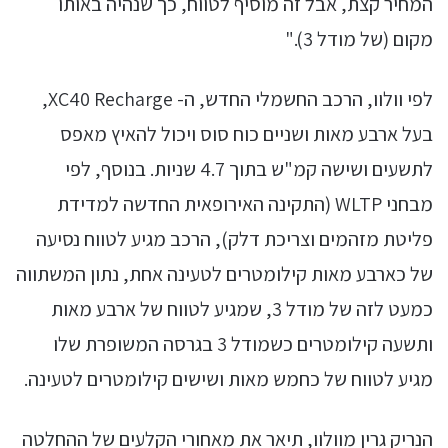
המחיר קצת, אבל זה מוסיף לטווח, כך שנהיה באותו
מקום (של מודל 3)."
לפי וולוו, הרכב החשמלי החדש, ה- XC40 Recharge,
בעל ארבע מאות ושניים כוח סוס ויכול להאיץ מאפס
לתשעים ושישה קמ"ש בתוך 4.7 שניות. בנוסף, לפי
מבחני WLTP (התקינה האירופאית החדשה למדידת
פליטת מזהמים וצריכת דלק), הרכב מגיע לטווח נסיעה
של כארבע מאות קילומטרים לטעינה אחת, נתון המשתווה
כמעט לזה של מודל 3, שמגיע לטווח של ארבע מאות
ותשעה קילומטרים כשמודל 3 בגרסה המשופרת שלו
מגיע לטווח של כחמש מאות ושישים קילומטרים לטעינה.
הנריק גרין מוולוו, תיאר את מאחורי הקלעים של ההחלטה