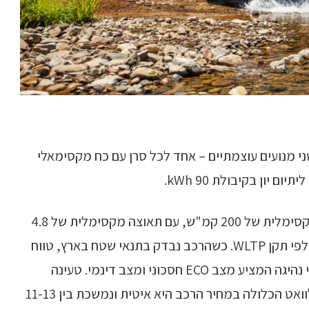
בע עם שני מנועים עוצמתיים – אחד לכל סרן עם כח מקסימאלי
מבחינת הביצועים יגואר I Pace מגיעה למהירות מקסימלית של 200 קמ"ש, עם תאוצה מקסימלית של 4.8
שניות מ 0-100 קמ"ש. בעלת טווח טעינה של 470 לפי תקן WLTP. כשהרכב נבדק בתנאי שטח בארץ, טווח
נסיעה ריאלי עמד על כ-300 ק"מ. לרכב בורר מצבי נהיגה המציע מצב ECO חסכוני ומצב דינמי. טעינה
ביתית עם נקודת הטעינה המסופקת בהספק 7 קילוואט הכלולה במחיר הרכב היא איטית ונמשכת בין 11-13