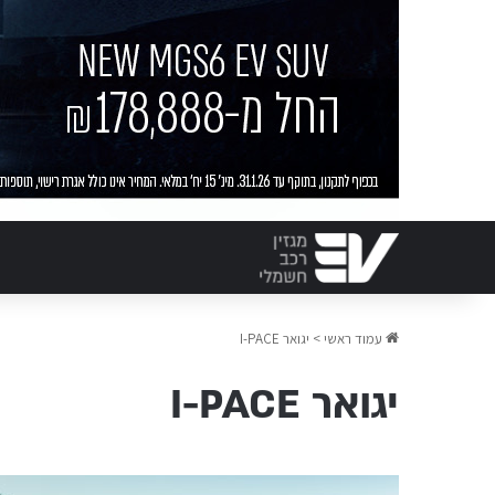
עמוד ראשי
>
יגואר I-PACE
יגואר I-PACE