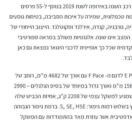
בחמישים שנות ההיסטוריה של יגואר שזכה בתואר רכב השנה באירופה לשנת 2019 בנוסף ל-55 פרסים
צועים, חדשנות טכנולוגית, שמירה על איכות הסביבה, בטיחות נוסעים
, נורבגיה, קנדה, אירלנד וסקוטלנד. הייצוב הייחודי של
ן המצב אינו שונה. אלגנטיות משולב במראה ספורטיבי
קדמית שכל כך אופיינית לרכבי היגואר נמצאת גם כאן
בד.
יגואר I-Pace נמצאת מבחינת גודל בין דגם ה- E Pace לדגם ה- F Pace עם אורך של 4682 מ"מ, רוחב של
2011 מ"מ (כשמראות הצד מקופלות), גובה של 1565 מ"מ ואורך גדול במיוחד של בסיס הגלגלים – 2990
מ"מ. למרות שמדובר ברכב כבד יחסית לסגמנט שמגיע למשקל עצמי של 2208 ק"ג, אחיזת הכביש שלה
מצוינת וההיגוי- מדויק. יגואר I-Pace משווקת בארץ בשלוש רמות גימור: S, SE, HSE. ברמת גימור הגבוהה
ת מתלים אדפטיבית אשר עוזרת מאד בהתמודדות עם המשקל