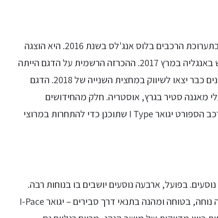
הרעיון הראשוני לדגם יגואר I-Pace הוצג לראשונה בתערוכת הרכבים בלוס אנג'לס בשנת 2016. היא הוצגה
לראשונה כדגם ספורט ונראתה לראשונה על הכביש באנגליה במרץ 2017. ההכרזה הרשמית על הדגם הייתה
שנה לאחר מכן, במרץ 2018 כאשר הרכבים הראשונים כבר יצאו לשיווק במחצית השנייה של 2018. הדגם
לי מאגנה סטיר בגרץ, אוסטריה. חלק מהחידושים
הטכנולוגים הכלולים בדגם הגיעו ישירות מתכנוני רכב הספורט יגואר I Type שתוכנן כדי להתחרות במרוצי
חמישה נוסעים. בפועל, ארבעה נוסעים יושבים בו בנוחות רבה.
מדובר ברכב ספורט-אלגנט. אם המטרה היא נסיעה נוחה, בטוחה ומהנה בתנאי דרך סבירים – יגואר I-Pace