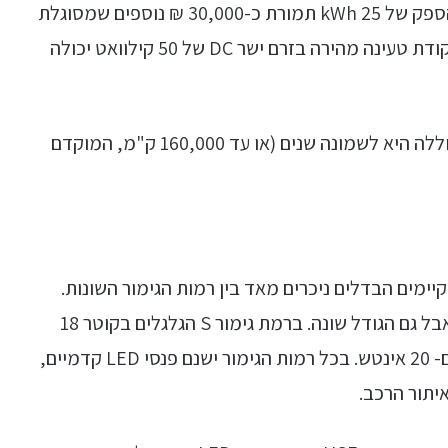
שעות. ניתן לרכוש גם עמדת טעינה מהירה יותר בהספק של 25 kWh תמורת כ-30,000 ₪ נוספים שמסוגלת
לטעון את הסוללה בכארבע שעות בלבד. חיבור לנקודת טעינה מהירה בזרם ישר DC של 50 קילוואט יכולה
האחריות לרכב היא לשלוש שנים, האחריות על הסוללה היא לשמונה שנים (או עד 160,000 ק"מ, המוקדם
ר, אך קיימים הבדלים ניכרים מאד בין רמות הגימור השונות.
מכסה הגלגלים שונה בין רמת גימור אחת לאחרת אבל גם הגודל שונה. ברמת גימור S הגלגלים בקוטר 18
אינטש, בשתי רמות הגימור הגבוהות קוטר הגלגלים- 20 אינטש. בכל רמות הגימור ישנם פנסי LED קדמיים,