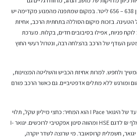
 כיוון מדויקות של מושב הנהג, מרווח רגליים גם
ליושבים מאחור ושפע מקום בתא המטען הכולל בין 638 – 656 ליטר. במקום שמתפנה מהמנוע מקדימה יש
המיועד בעיקר לכבל הטעינה. בזכות מיקום הסוללה בתחתית הרכב, אחיזת
לוקח פניות, אפילו בסיבובים חדים, בקלות. מערכת
גם HSE מסתדרת עם המטען העודף של הרכב בהצלחה רבה, ונטרול רעשי החוץ
שיך ולחפש. למרות אחיזת הכביש והשליטה המצוינות,
ום ומורגש ללא מתלים אדפטיביים. גם כאשר הרכב מורם
אחד הגורמים המשמעותיים המשפיעים על קהל היעד של היגואר I Pace הוא המחיר: כחצי מיליון שקל, תלוי
בדגם. המחיר נע בין 454 אלף ₪ לדגם SE ו- 508 אלף ₪ לדגם HSE ומהווה סינון אפקטיבי לרוכשים. יגואר I-
יגואר, חשמלית קרוסאובר. מי שרוצה לשדר יוקרה,