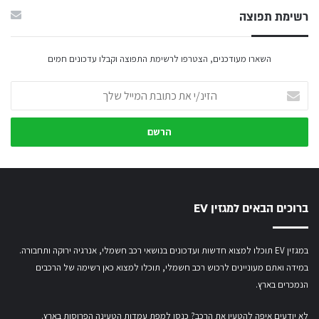
רשימת תפוצה
השארו מעודכנים, הצטרפו לרשימת התפוצה וקבלו עדכונים חמים
הזינ/י
את
כתובת
המייל
שלך
ברוכים הבאים למגזין EV
במגזין EV תוכלו למצוא חדשות ועדכונים בנושאי רכב חשמלי, אנרגיה ירוקה ותחבורה.
במידה ואתם מעוניינים לרכוש רכב חשמלי,
תוכלו למצוא כאן רשימה של הרכבים
הנמכרים בארץ.
לא יודעים איפה להטעין את הרכב? כנסו
למפת עמדות הטעינה הפרוסות בארץ
.