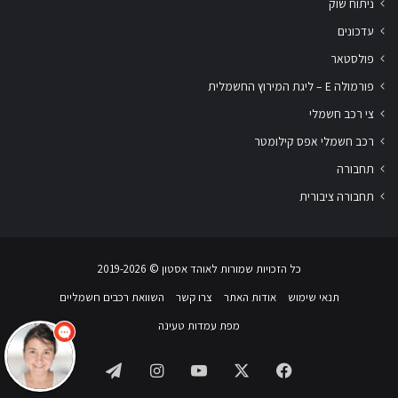
ניתוח שוק
עדכונים
פולסטאר
פורמולה E – ליגת המירוץ החשמלית
צי רכב חשמלי
רכב חשמלי אפס קילומטר
תחבורה
תחבורה ציבורית
שלום
אני
הצ'אטבוט של האתר!
כל הזכויות שמורות לאוהד אסטון ‏© 2019-2026
צריך עזרה? התחל
שיחה.
תנאי שימוש
אודות האתר
צרו קשר
השוואת רכבים חשמליים
מפת עמדות טעינה
Telegram
Instagram
YouTube
Facebook
X