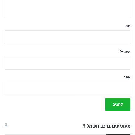
ה
ש
ל
שם
ך
*
אימייל
אתר
מעוניינים ברכב חשמלי?