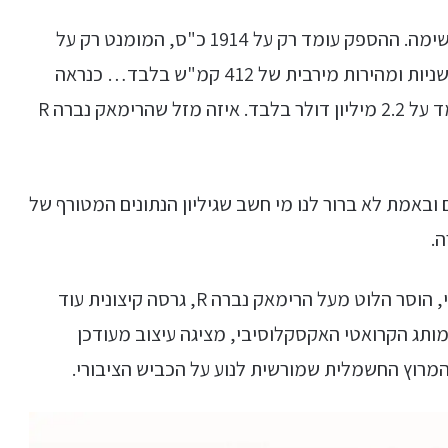
(Nevera) היא מכונית ממש לא מרשימה. ההספק עומד רק על 1914 כ"ס, המומנט רק על
238 קג"מ, התאוצה מ-0 ל-100 קמ"ש רק ב-1.81 שניות ומהירות מירבית של 412 קמ"ש בלבד… כנראה
שבגלל זה גם תג המחיר הצנוע שהיא נושאת, שעומד על 2.2 מיליון דולר בלבד. איזה מזל שהרימאק נברה R
באמת לא ברור לנו מי חשב שגיליון הנתונים המטורף של
ה.
באירוע שהתקיים במסגרת שבוע הרכב של מונטריי, הוסר הלוט מעל הרימאק נברה R, גרסה קיצונית עוד
ותג הקרואטי האקסקלוסיבי, מציגה עיצוב מעודכן
המרוץ החשמלית שמורשית לנוע על הכביש הציבורי.