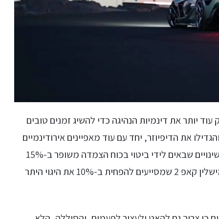
וד יותר את דינמיות הנהיגה כדי להשיג זמנים טובים
גדילו את הדיפיוזר, יחד עם עוד מאפיינים אירודינמיים
שבולטים בעיצובו החיצוני של רכב העל החשמלי, שינויים שבאים לידי ביטוי בכוח הצמדה משופר ב-15%
ואירודינמיות משופרת ב-10%. הם התקינו צמיגי מישלין קאפ 2 שמסייעים להפחית ב-10% את היגוי היתר
ים חדשים כי צריך גם להאט ולעצור לפעמים, והסוללה, הלא