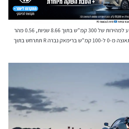
העלייה בהספק מביאה לכך שהרימאק נברה R תגיע למהירות של 300 קמ"ש בתוך 8.66 שניות, 0.56 מהר
יותר מה-9.22 שניות של הרימאק נברה הרגילה. התאוצה מ-0 ל-100 קמ"ש ברימאק נברה R תתרחש בתוך