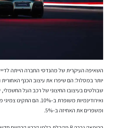
השאיפה העיקרית של מהנדסי החברה הייתה לדייק ע
יותר במסלול: הם שיפרו את עיצוב הכנף האחורית וה
ומשפרים את האחיזה ב-5%.
הרימאק נברה R מקבלת בלמי קרבון קרמי