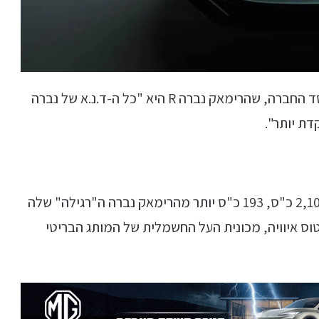
בהצהרה לכלי התקשורת אמר מאטה רימאק, מייסד החברה, שהרימאק נברה R היא "כל ה-ד.נ.א של נברה
דת יותר".
אנחנו שואלים כי לרימארק נברה R יש הספק של 2,107 כ"ס, 193 כ"ס יותר מהרימאק נברה ה"רגילה" שלה
תר ממה שיש ללוטוס איוויה, מכונית העל החשמלית של המותג הבריטי