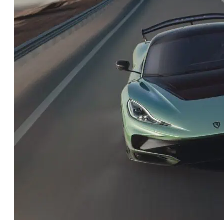
טו
ייע
תפ
צד