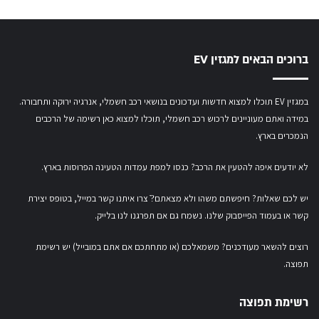
ברוכים הבאים למגזין EV
במגזין EV תוכלו למצוא חדשות ועדכונים בנושאי רכב חשמלי, אנרגיה ירוקה ותחבורה.
במידה ואתם מעוניינים לרכוש רכב חשמלי,
תוכלו למצוא כאן רשימה של הרכבים
הנמכרים בארץ.
לא יודעים איפה להטעין את הרכב? כנסו
למפת עמדות הטעינה הפרוסות בארץ
.
יש לכם שאלות? חיפשתם משהו ולא מצאתם?ֿ צרו איתנו קשר במייל,
בטופס יצירת
קשר
או
בעמוד הפייסבוק שלנו
. נשמח גם אם תפרגנו לנו בלייק.
רוצים להשאר מעודכנים? משמאלכם (או מתחתכם אם אתם במובייל) יש רשימת
תפוצה.
רשימת תפוצה