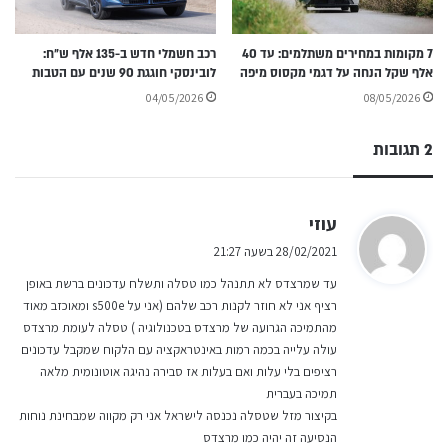
7 מקומות במחירים משתלמים: עד 40
רכב חשמלי חדש ב-135 אלף ש״ח:
אלף שקל הנחה על דגמי מקסוס מיפה
לובינסקי חוגגת 90 שנים עם הטבות
04/05/2026
08/05/2026
2 תגובות
ה
עוזי
ג
28/02/2021 בשעה 21:27
י
עד שמרצדס לא תתנהל כמו טסלה ותשלח עדכונים ברשת באופן
ב
רציף אני לא חוזר לקנות רכב שלהם (אני על s500e ומאוכזב מאוד
:
מהתמיכה הגרועה של מרצדס בטכנולוגיה ) טסלה לעומת מרצדס
עולה עלייה בכמה רמות באינטראקציה עם הלקוח שמקבל עדכונים
רציפים בלי עלות ואם בעלות אז סבירה נהיגה אוטונומית מלאה
תמיכה בעברית
בקיצור מזל שטסלה נכנסה לישראל אני רק מקווה שמבחינת נוחות
הנסיעה זה יהיה כמו מרצדס