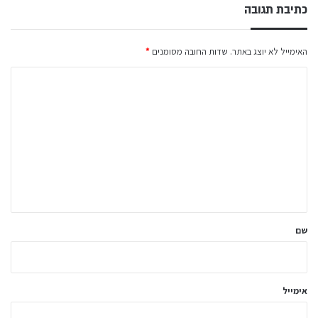
כתיבת תגובה
האימייל לא יוצג באתר.
שדות החובה מסומנים
*
ה
ת
ג
ו
ב
ה
ש
ל
שם
ך
*
אימייל