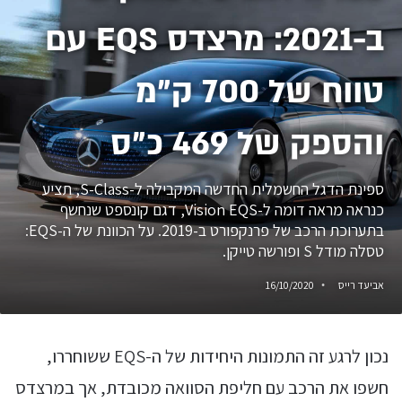
ב-2021: מרצדס EQS עם
טווח של 700 ק"מ
והספק של 469 כ"ס
ספינת הדגל החשמלית החדשה המקבילה ל-S-Class, תציע
כנראה מראה דומה ל-Vision EQS, דגם קונספט שנחשף
בתערוכת הרכב של פרנקפורט ב-2019. על הכוונת של ה-EQS:
טסלה מודל S ופורשה טייקן.
אביעד רייס
16/10/2020
נכון לרגע זה התמונות היחידות של ה-EQS ששוחררו,
חשפו את הרכב עם חליפת הסוואה מכובדת, אך במרצדס