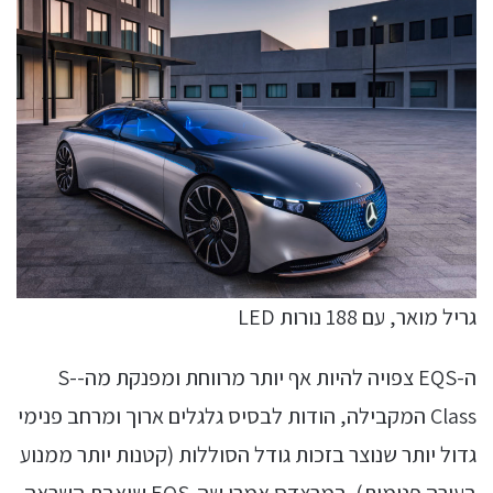
גריל מואר, עם 188 נורות LED
ה-EQS צפויה להיות אף יותר מרווחת ומפנקת מה-S-
Class המקבילה, הודות לבסיס גלגלים ארוך ומרחב פנימי
גדול יותר שנוצר בזכות גודל הסוללות (קטנות יותר ממנוע
בעירה פנימית). במרצדס אמרו שה-EQS שואבת השראה