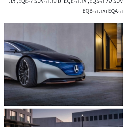
SUV של ה-EQS, את ה-EQE וגרסת ה-SUV ל-EQE, את
ה-EQA ואת ה-EQB.