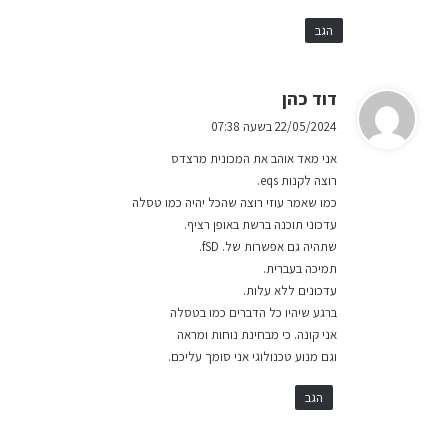
הגב
ה
דוד כהן
ג
22/05/2024 בשעה 07:38
י
אני מאד אוהב את המכונית מרצדס
ב
רוצה לקנות eqs.
:
כמו שאמר עוזי רוצה שהכל יהיה כמו טסלה
עדכוני תוכנה ברשת באופן רציף.
שתהיה גם אפשרות של. fSD.
תמיכה בעברית.
עדכונים ללא עלות.
ברגע שיהיו כל הדברים כמו בטסלה
אני קונה. כי מבחינת נוחות ומראה
וגם מנוע טכנולוגי אני סומך עליכם.
הגב