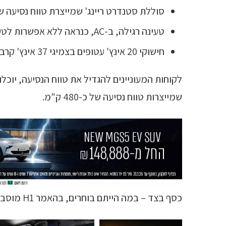
סוללת סטנדרט ריינג' שמייצרת טווח נסיעה של 240 ק"
טעינה רגילה, ב-AC, כנראה ללא אפשרות לטעינה מהירה.
חישוקי 20 אינץ' עטופים בצמיגי 37 אינץ' קרביים לשטח.
שמייצרות טווח נסיעה של כ-480 ק"מ.
כסף בצד – במה הייתם בוחרים, בהאמר H1 מוסב לחשמלי או