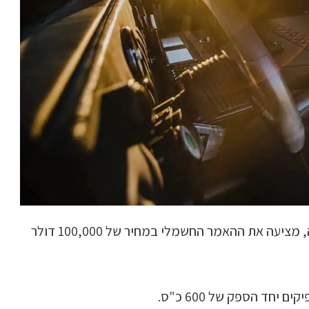
החברה מהעיר אוליבר, שבמחוז בריטיש קולומביה, מציעה את ההאמר החשמלי במחיר של 100,000 דולר
ים יחד הספק של 600 כ"ס.