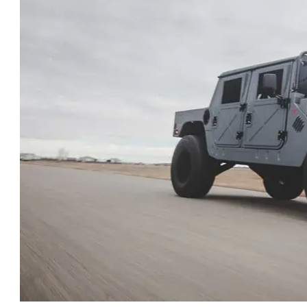
טו
ייע
תפ
צד