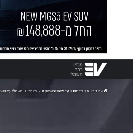
עמוד ראשי
>
חדשות
>
עד שהסייבטראק יגיע: האמר H1 חשמלי עם 600 כ"ס