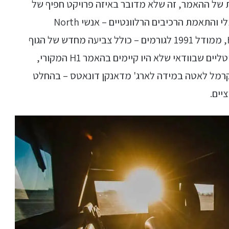
 של ההאמר, זה שלא מדובר באיזה פרויקט חפיף של
הוצאת מנוע בעירה פנימית, שתילה של מנוע חשמלי והתאמת הרכיבים הרלוונטיים – אנשי North
American Electric Vehicle פירקו את ההאמר H1, ממודל 1991 לגורמים – כולל צביעה מחדש של הגוף
והשלדה, התקנת מושבי מרוצים, מסכי תצוגה דיגיטליים שבוודאי שלא היו קיימים בהאמר H1 המקורי,
קרמל לאטה במידה לארג' מדאנקן דונאטס – בהחלט
יים.