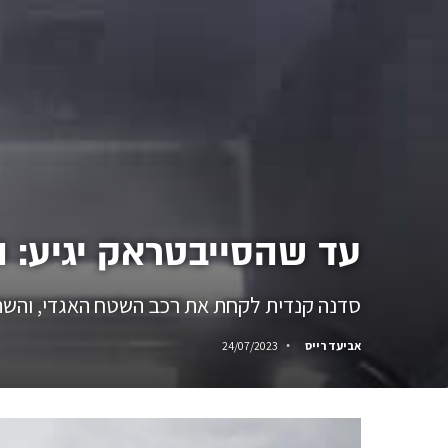
עד שהסייבטראק יגיע: האמר H1 חשמלי ע
סדנה קנדית לקחת את רכב השטח האגדי, והשתילה בו שני
אביעד רייס
24/07/2023