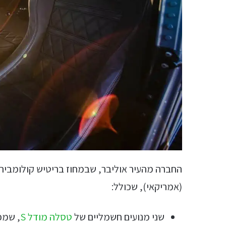
(אמריקאי), שכולל:
שני מנועים חשמליים של
טסלה מודל S
, שמפיק