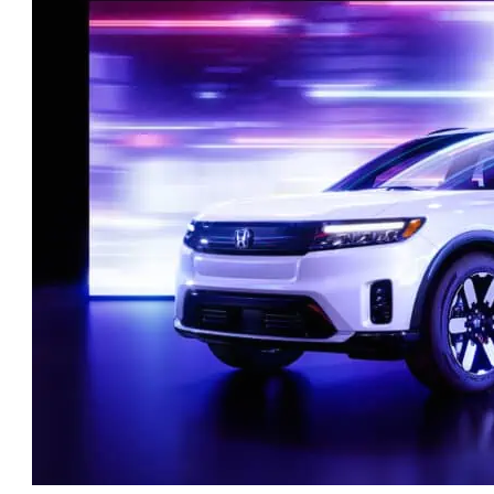
טו
ייע
תפ
צד