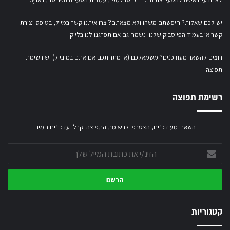
יש לכם שאלות? חיפשתם משהו ולא מצאתם?ֿ צרו איתנו קשר במייל,
בטופס יצירת
קשר
או
בעמוד הפייסבוק שלנו
. נשמח גם אם תפרגנו לנו בלייק.
רוצים להשאר מעודכנים? משמאלכם (או מתחתכם אם אתם במובייל) יש רשימת
תפוצה.
רשימת תפוצה
השארו מעודכנים, הצטרפו לרשימת התפוצה וקבלו עדכונים חמים
הזינ/י
את
כתובת
המייל
שלך
קטגוריות