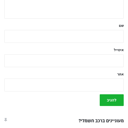
ה
ש
ל
שם
ך
*
אימייל
אתר
מעוניינים ברכב חשמלי?