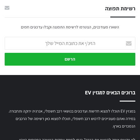
רשימת תפוצה
השארו מעודכנים, הצטרפו לרשימת התפוצה וקבלו עדכונים חמים
הזינ/י
את
כתובת
המייל
שלך
ברוכים הבאים למגזין EV
במגזין EV תוכלו למצוא חדשות ועדכונים בנושאי רכב חשמלי, אנרגיה ירוקה ותחבורה.
במידה ואתם מעוניינים לרכוש רכב חשמלי,
תוכלו למצוא כאן רשימה של הרכבים
הנמכרים בארץ.
לא יודעים איפה להטעין את הרכב? כנסו
למפת עמדות הטעינה הפרוסות בארץ
.