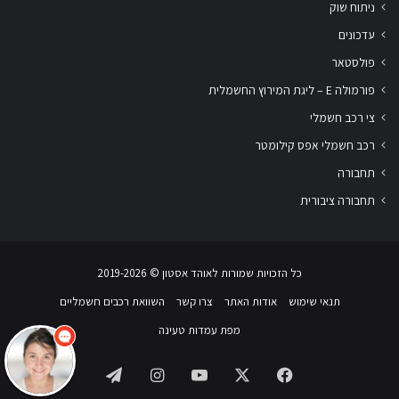
ניתוח שוק
עדכונים
פולסטאר
פורמולה E – ליגת המירוץ החשמלית
צי רכב חשמלי
רכב חשמלי אפס קילומטר
תחבורה
תחבורה ציבורית
שלום
אני
הצ'אטבוט של האתר!
כל הזכויות שמורות לאוהד אסטון ‏© 2019-2026
צריך עזרה? התחל
שיחה.
תנאי שימוש
אודות האתר
צרו קשר
השוואת רכבים חשמליים
מפת עמדות טעינה
Telegram
Instagram
YouTube
Facebook
X