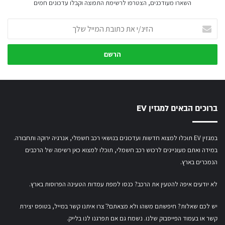
השארו מעודכנים, הצטרפו לרשימת התפוצה וקבלו עדכונים חמים
הזינ/י
את
כתובת
המייל
שלך
ברוכים הבאים למגזין EV
במגזין EV תוכלו למצוא חדשות ועדכונים בנושאי רכב חשמלי, אנרגיה ירוקה ותחבורה.
במידה ואתם מעוניינים לרכוש רכב חשמלי,
תוכלו למצוא כאן רשימה של הרכבים
הנמכרים בארץ.
לא יודעים איפה להטעין את הרכב? כנסו
למפת עמדות הטעינה הפרוסות בארץ
.
יש לכם שאלות? חיפשתם משהו ולא מצאתם?ֿ צרו איתנו קשר במייל,
בטופס יצירת
קשר
או
בעמוד הפייסבוק שלנו
. נשמח גם אם תפרגנו לנו בלייק.