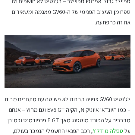
ספוילר גדול. אפרופו ספויילר – בג'נסיס לא חושפים ולו
טפח מן העיצוב הפנימי של ה-GV60 מאגמה ומשאירים
את זה כהפתעה.
לג'נסיס GV60 צפויה תחרות לא פשוטה עם מתחרים מבית
– כמו היונדאי איוניק N, הקיה EV6 GT וגם מחוץ – אנחנו
מדברים על הפורד מוסטנג מאך E GT פרפורמנס וכמובן
על
טסלה מודל Y
, רכב הפנאי החשמלי הנמכר בעולם,