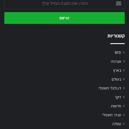
הזינ/י
את
כתובת
המייל
שלך
קטגוריות
BYD
אנרגיה
בארץ
בעולם
דו גלגלי חשמלי
זיקר
חדשות
טנדר חשמלי
טסלה