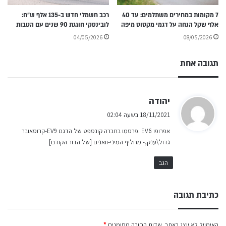
7 מקומות במחירים משתלמים: עד 40
רכב חשמלי חדש ב-135 אלף ש״ח:
אלף שקל הנחה על דגמי מקסוס מיפה
לובינסקי חוגגת 90 שנים עם הטבות
04/05/2026
08/05/2026
תגובה אחת
ה
יהודה
ג
18/11/2021 בשעה 02:04
י
אפרופו EV6 .פרסמו בחברה קונספט של הדגם EV9-קרוסאובר
ב
גדול\ענק,- מחליף המיני-וואנים [של הדור הקודם]
:
הגב
כתיבת תגובה
האימייל לא יוצג באתר.
שדות החובה מסומנים
*