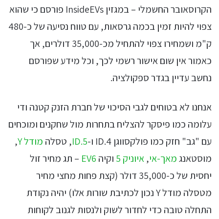
הקרוסאובר החשמלי – במגזין InsideEVs פורסם כי שהוא
צפוי להיות זמין בכמה גרסאות, עם טווח נסיעה של כ-480
ק"מ ושמחירו צפוי להתחיל מכ-35,000 דולרים, אך
כאמור אין שום אישור רשמי לכך, וכל מידע שפורסם
נחשב עדיין בגדר ספקולציה.
אנחנו לא בטוחים לגבי הסיכוי של חברת הזנק קטנה ודי
עלומה כמו פיסקר להצליח בתחרות מול שחקנים ומוכחים
עם "גב" חזק כמו פולקסווגן ID.4 ו-
ID.5
, טסלה
מודל Y
,
מוסטאנג
מאך-אי
,
איוניק 5
וקיה
EV6
– תג מחיר זול
יחסית של כ-35,000 דולר (קצת פחות מחצי מחיר
מטסלה מודל Y נכון לכתיבת שורות אלו) יהיה נקודת
התחלה טובה כדי לחדור לשוק ולנסות לגנוב לקוחות