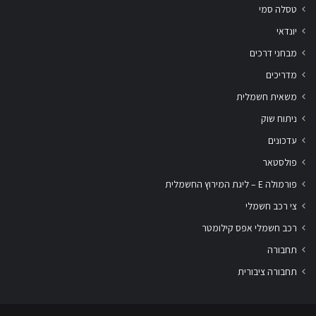
טסלה סמי
יונדאי
מבחני דרכים
מדריכים
משאית חשמלית
ניתוח שוק
עדכונים
פולסטאר
פורמולה E – ליגת המירוץ החשמלית
צי רכב חשמלי
רכב חשמלי אפס קילומטר
תחבורה
תחבורה ציבורית
שלום
אני