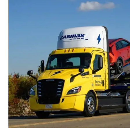
טו
ייע
תפ
צד