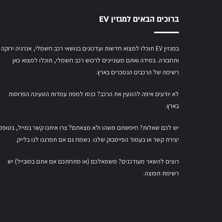
ברוכים הבאים למגזין EV
במגזין EV תוכלו למצוא חדשות ועדכונים בנושאי רכב חשמלי, אנרגיה ירוקה
ותחבורה. במידה ואתם מעוניינים לרכוש רכב חשמלי,
תוכלו למצוא כאן
רשימה של הרכבים הנמכרים בארץ.
לא יודעים איפה להטעין את הרכב? כנסו
למפת עמדות הטעינה הפרוסות
בארץ
.
יש לכם שאלות? חיפשתם משהו ולא מצאתם?ֿ צרו איתנו קשר במייל,
בטופס
יצירת קשר
או
בעמוד הפייסבוק שלנו
. נשמח גם אם תפרגנו לנו בלייק.
רוצים להשאר מעודכנים? משמאלכם (או מתחתכם אם אתם במובייל) יש
רשימת תפוצה.