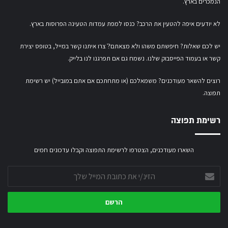
הנמכרים בארץ.
לא יודעים איפה להטעין את הרכב? כנסו
למפת עמדות הטעינה הפרוסות בארץ
.
יש לכם שאלות? חיפשתם משהו ולא מצאתם?ֿ צרו איתנו קשר במייל,
בטופס יצירת
קשר
או
בעמוד הפייסבוק שלנו
. נשמח גם אם תפרגנו לנו בלייק.
רוצים להשאר מעודכנים? משמאלכם (או מתחתכם אם אתם במובייל) יש רשימת
תפוצה.
רשימת תפוצה
השארו מעודכנים, הצטרפו לרשימת התפוצה וקבלו עדכונים חמים
הזינ/י
את
כתובת
המייל
שלך