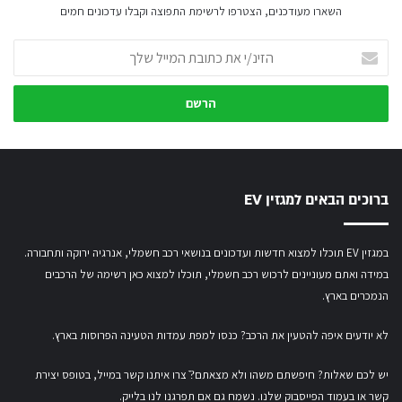
השארו מעודכנים, הצטרפו לרשימת התפוצה וקבלו עדכונים חמים
הזינ/י
את
כתובת
המייל
שלך
ברוכים הבאים למגזין EV
במגזין EV תוכלו למצוא חדשות ועדכונים בנושאי רכב חשמלי, אנרגיה ירוקה ותחבורה.
במידה ואתם מעוניינים לרכוש רכב חשמלי,
תוכלו למצוא כאן רשימה של הרכבים
הנמכרים בארץ.
לא יודעים איפה להטעין את הרכב? כנסו
למפת עמדות הטעינה הפרוסות בארץ
.
יש לכם שאלות? חיפשתם משהו ולא מצאתם?ֿ צרו איתנו קשר במייל,
בטופס יצירת
קשר
או
בעמוד הפייסבוק שלנו
. נשמח גם אם תפרגנו לנו בלייק.