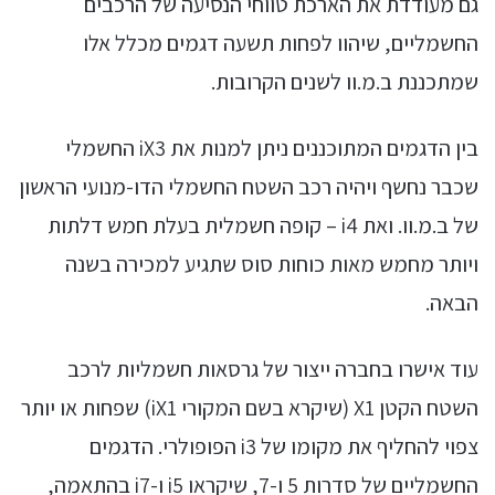
גם מעודדת את הארכת טווחי הנסיעה של הרכבים
החשמליים, שיהוו לפחות תשעה דגמים מכלל אלו
שמתכננת ב.מ.וו לשנים הקרובות.
בין הדגמים המתוכננים ניתן למנות את iX3 החשמלי
שכבר נחשף ויהיה רכב השטח החשמלי הדו-מנועי הראשון
של ב.מ.וו. ואת i4 – קופה חשמלית בעלת חמש דלתות
ויותר מחמש מאות כוחות סוס שתגיע למכירה בשנה
הבאה.
עוד אישרו בחברה ייצור של גרסאות חשמליות לרכב
השטח הקטן X1 (שיקרא בשם המקורי iX1) שפחות או יותר
צפוי להחליף את מקומו של i3 הפופולרי. הדגמים
החשמליים של סדרות 5 ו-7, שיקראו i5 ו-i7 בהתאמה,