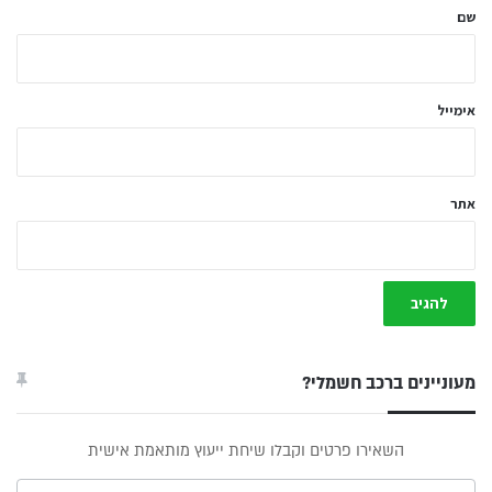
ל
שם
ך
*
אימייל
אתר
מעוניינים ברכב חשמלי?
טופס
השאירו פרטים וקבלו שיחת ייעוץ מותאמת אישית
ייעוץ -