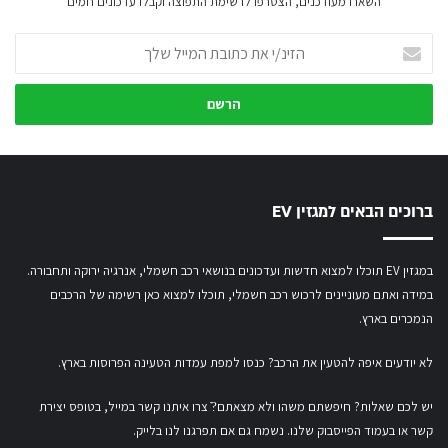
השארו מעודכנים, הצטרפו לרשימת התפוצה וקבלו עדכונים חמים
הזינ/י
את
כתובת
המייל
שלך
ברוכים הבאים למגזין EV
במגזין EV תוכלו למצוא חדשות ועדכונים בנושאי רכב חשמלי, אנרגיה ירוקה ותחבורה.
במידה ואתם מעוניינים לרכוש רכב חשמלי,
תוכלו למצוא כאן רשימה של הרכבים
הנמכרים בארץ.
לא יודעים איפה להטעין את הרכב? כנסו
למפת עמדות הטעינה הפרוסות בארץ
.
יש לכם שאלות? חיפשתם משהו ולא מצאתם?ֿ צרו איתנו קשר במייל,
בטופס יצירת
קשר
או
בעמוד הפייסבוק שלנו
. נשמח גם אם תפרגנו לנו בלייק.