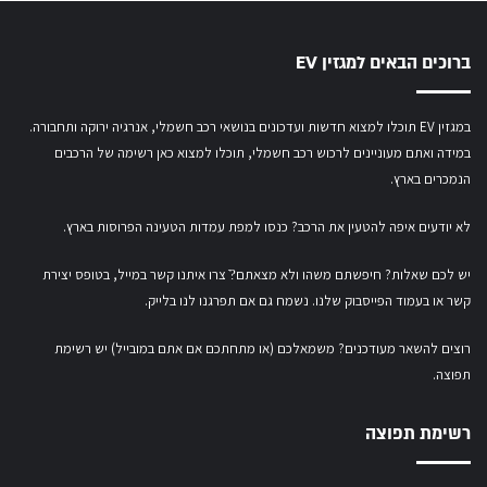
ברוכים הבאים למגזין EV
במגזין EV תוכלו למצוא חדשות ועדכונים בנושאי רכב חשמלי, אנרגיה ירוקה ותחבורה.
במידה ואתם מעוניינים לרכוש רכב חשמלי,
תוכלו למצוא כאן רשימה של הרכבים
הנמכרים בארץ.
לא יודעים איפה להטעין את הרכב? כנסו
למפת עמדות הטעינה הפרוסות בארץ
.
יש לכם שאלות? חיפשתם משהו ולא מצאתם?ֿ צרו איתנו קשר במייל,
בטופס יצירת
קשר
או
בעמוד הפייסבוק שלנו
. נשמח גם אם תפרגנו לנו בלייק.
רוצים להשאר מעודכנים? משמאלכם (או מתחתכם אם אתם במובייל) יש רשימת
תפוצה.
רשימת תפוצה