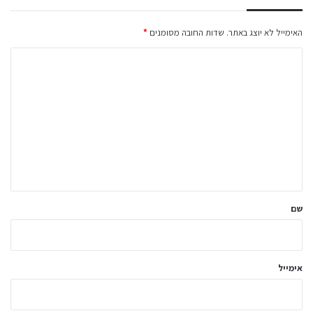
האימייל לא יוצג באתר.
שדות החובה מסומנים
*
ה
ת
ג
ו
ב
ה
ש
ל
שם
ך
*
אימייל