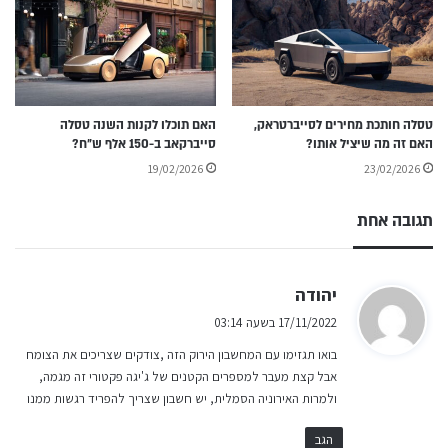
טסלה חותכת מחירים לסייברטראק,
האם תוכלו לקנות השנה טסלה
האם זה מה שיציל אותו?
סייברקאב ב-150 אלף ש״ח?
19/02/2026
23/02/2026
תגובה אחת
ה
יהודה
ג
17/11/2022 בשעה 03:14
י
בואו תגזימו עם המחשבון הירוק הזה ,צודקים שצריכים את הצומח
ב
אבל קצת מעבר למספרים הקטנים של ג'יגה פקטורי זה מגמה,
:
ולמרות האירוניה הסמלית, יש חשבון שצריך להפריד רגשות ממנו
הגב