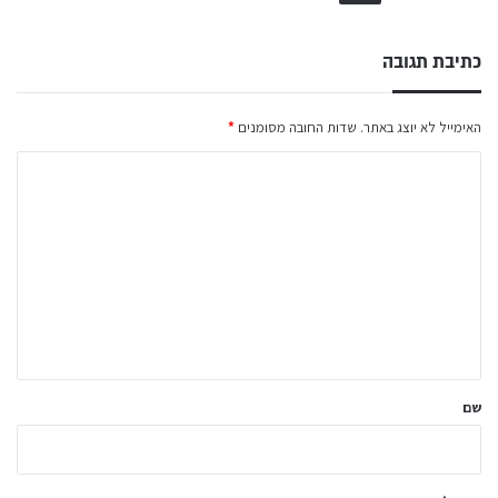
כתיבת תגובה
האימייל לא יוצג באתר.
שדות החובה מסומנים
*
ה
ת
ג
ו
ב
ה
ש
ל
שם
ך
*