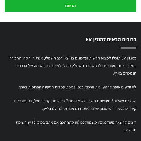
המייל
שלך
ברוכים הבאים למגזין EV
במגזין EV תוכלו למצוא חדשות ועדכונים בנושאי רכב חשמלי, אנרגיה ירוקה ותחבורה.
במידה ואתם מעוניינים לרכוש רכב חשמלי,
תוכלו למצוא כאן רשימה של הרכבים
הנמכרים בארץ.
לא יודעים איפה להטעין את הרכב? כנסו
למפת עמדות הטעינה הפרוסות בארץ
.
יש לכם שאלות? חיפשתם משהו ולא מצאתם?ֿ צרו איתנו קשר במייל,
בטופס יצירת
קשר
או
בעמוד הפייסבוק שלנו
. נשמח גם אם תפרגנו לנו בלייק.
רוצים להשאר מעודכנים? משמאלכם (או מתחתכם אם אתם במובייל) יש רשימת
תפוצה.