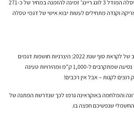
ומה קורה אצלנו? נכון להיום, באתר הישראלי של טסלה המודל 3 לונג ריינג' זמינה להזמנה במחיר של כ-271
מריקה וקנדה מתחילים לעשות יבוא אישי של דגמי טסלה
לא יכולנו לחשוב על תיאור טוב יותר של עולם הרכב של לקראת סוף שנת 2022: היצרניות חושפות דגמים
"על ימין ועל שמאל", הטכנולוגיה מתפתחת (טווחי נסיעה שמתקרבים ל-1,000 ק"מ ומהירויות טעינה
רוצים לקנות – אבל אין רכבים!
ונה והמלחמה באוקראינה גרמו לכך שנדרשת המתנה של
החשמלי שנפשיכם חפצה בו.