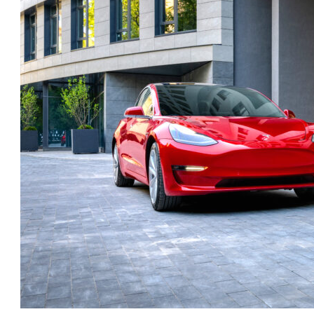
טו
ייע
תפ
צד